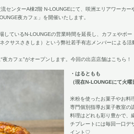
国際交流センターA棟2階 N-LOUNGEにて、咲洲エリアワー
N-LOUNGE夜カフェ」を開催いたします。
み開場しているN-LOUNGEの営業時間を延長し、カフェや
洲（ネクサスさきしま）という弊社若手有志メンバーによる
特別に“夜カフェ”がオープンします。今回の出店店舗はこちら！
・はるともも
（現在N-LOUNGEにて火
米粉を使ったお菓子やお料
専門個別指導お菓子教室の
料理はどれも彩り豊かで、
チプレートには毎回一口デ
イント♡