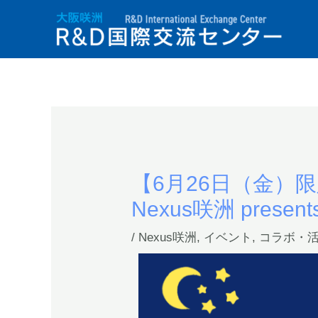
【6月26日（金）限
Nexus咲洲 prese
/
Nexus咲洲
,
イベント
,
コラボ・