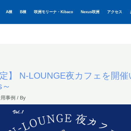
A棟
B棟
咲洲モリーナ・Kibaco
Nexus咲洲
アクセス
定】 N-LOUNGE夜カフェを開
nts～
活用事例
/ By