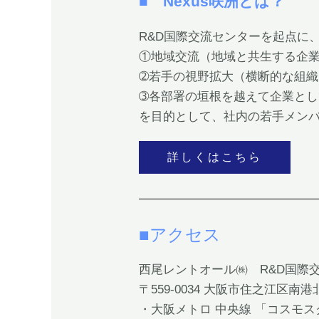
■ Nexus咲洲とは？
R&D国際交流センターを起点に
①地域交流（地域と共生する企
➁若手の視野拡大（横断的な組
➂各部署の垣根を越えて企業と
を目的として、社内の若手メン
詳しくはこちら
■アクセス
西尾レントオール㈱ R&D国際交
〒559-0034 大阪市住之江区南港北1
・大阪メトロ 中央線 「コスモ