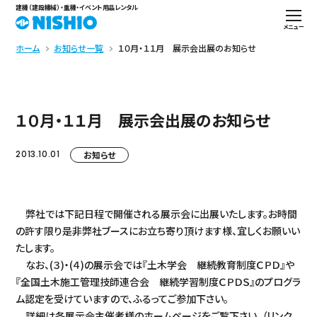
建機（建設機械）・重機・イベント用品レンタル
メニュー
ホーム
お知らせ一覧
１０月・１１月 展示会出展のお知らせ
１０月・１１月 展示会出展のお知らせ
2013.10.01
お知らせ
弊社では下記日程で開催される展示会に出展いたします。お時間
の許す限り是非弊社ブースにお立ち寄り頂けます様、宜しくお願いい
たします。
なお、(３)・(４)の展示会では『土木学会 継続教育制度ＣＰＤ』や
『全国土木施工管理技師連合会 継続学習制度ＣＰＤＳ』のプログラ
ム認定を受けていますので、ふるってご参加下さい。
詳細は各展示会主催者様のホームページをご覧下さい。（リンク