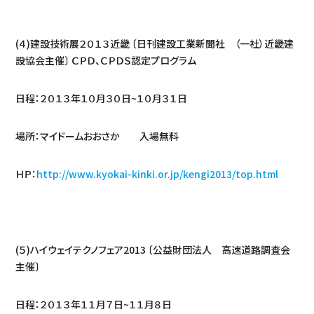
(４)建設技術展２０１３近畿 〔日刊建設工業新聞社 （一社）近畿建
設協会主催〕 ＣＰＤ、ＣＰＤＳ認定プログラム
日程：２０１３年１０月３０日~１０月３１日
場所：マイドームおおさか 入場無料
ＨＰ：
http://www.kyokai-kinki.or.jp/kengi2013/top.html
(５)ハイウェイテクノフェア2013 〔公益財団法人 高速道路調査会
主催〕
日程：２０１３年１１月７日~１１月８日