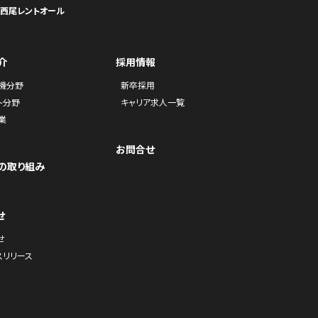
ら西尾レントオール
介
採用情報
機分野
新卒採用
ト分野
キャリア求人一覧
業
お問合せ
の取り組み
せ
せ
スリリース