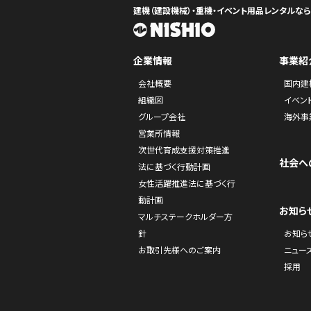
建機（建設機械）・重機・イベント用品レンタルな
企業情報
事業紹
会社概要
国内建
組織図
イベン
グループ会社
海外事
営業所情報
次世代育成支援対策推進
社会へ
法に基づく行動計画
女性活躍推進法に基づく行
動計画
お知ら
マルチステークホルダー方
針
お知ら
お取引先様へのご案内
ニュー
採用