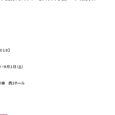
０１８】
）~９月１日（土）
示棟 西2ホール