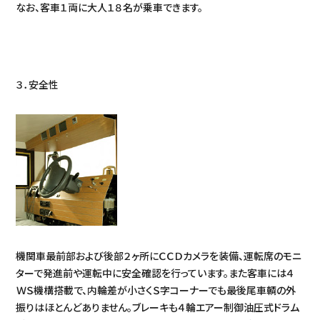
なお、客車１両に大人１８名が乗車できます。
３．安全性
機関車最前部および後部２ヶ所にＣＣＤカメラを装備、運転席のモニ
ターで発進前や運転中に安全確認を行っています。また客車には４
ＷＳ機構搭載で、内輪差が小さくＳ字コーナーでも最後尾車輌の外
振りはほとんどありません。ブレーキも４輪エアー制御油圧式ドラム