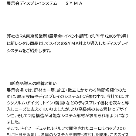
展示会ディスプレイシステム Ｓ Ｙ Ｍ Ａ
弊社のＲＡ東京営業所（展示会・イベント部門）が、昨年（2005年9月）
に新レンタル商品としてスイスのＳＹＭＡ社より導入したディスプレイ
システムをご紹介します。
□新商品導入の経緯と狙い
展示会場では、廃材の一層、施工・撤去にかかわる時間短縮化のた
めに、展示設備やディスプレイのシステム化が進む中で、当社では、オ
クタノルム（ドイツ）、トイン（韓国）などのディスプレイ機材を次々と導
入しニーズに応えてまいりましたが、より高級感のある素材とデザイ
ン性、そして２階構造が可能なシステム部材が求められるようになり
ました。
そこで、ドイツ デュッセルドルフで開催されたユーロショップ２００
５に社員を派遣し、各国のシステムを調査・検討した結果、このスイス