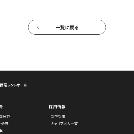
一覧に戻る
ら西尾レントオール
介
採用情報
機分野
新卒採用
ト分野
キャリア求人一覧
業