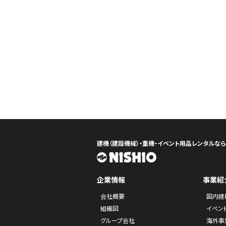
建機（建設機械）・重機・イベント用品レンタルな
企業情報
事業紹
会社概要
国内建
組織図
イベン
グループ会社
海外事