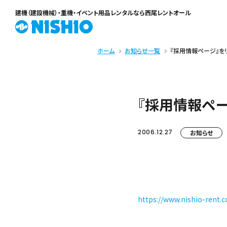
建機（建設機械）・重機・イベント用品レンタル
なら西尾レントオール
ホーム
お知らせ一覧
『採用情報ページ』を
『採用情報ペ
2006.12.27
お知らせ
https://www.nishio-rent.c