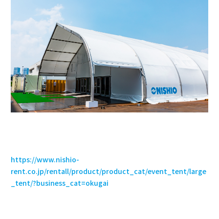
https://www.nishio-
rent.co.jp/rentall/product/product_cat/event_tent/large
_tent/?business_cat=okugai