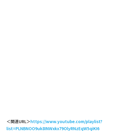
＜関連URL＞
https://www.youtube.com/playlist?
list=PLNBNOO9uk8INWxkx79OlyRNzEqW5qiKI6