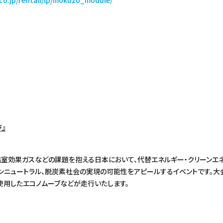
co.jp/rentall/lp/mokuzo_module/
ジ』
温室効果ガスなどの課題を抱える日本において、代替エネルギー・クリーンエ
ボンニュートラル、脱炭素社会の実現の可能性をアピールするイベントです。大
使用したエコノムーブなどが走行いたします。