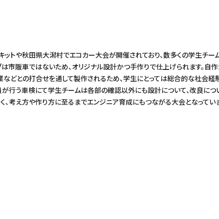
キットや秋田県大潟村でエコカー大会が開催されており、数多くの学生チー
ーブは市販車ではないため、オリジナル設計かつ手作りで仕上げられます。自
企業などとの打合せを通して製作されるため、学生にとっては総合的な社会経
員が行う車検にて学生チームは各部の確認以外にも設計について、改良につい
く、考え方や作り方に至るまでエンジニア育成にもつながる大会となっていま