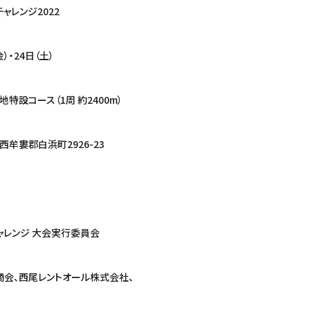
チャレンジ2022
）・24日（土）
特設コース（1周 約2400m）
牟婁郡白浜町2926-23
 チャレンジ 大会実行委員会
村商会、西尾レントオール株式会社、