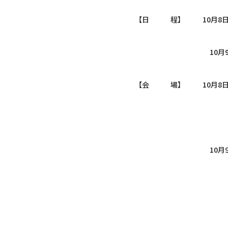
【日 程】 10月8日（土）
10月9日（日）午前
【会 場】 10月8日（
（名古屋市昭和
10月９日（日）：
（名古屋市東区
トヨタスポー