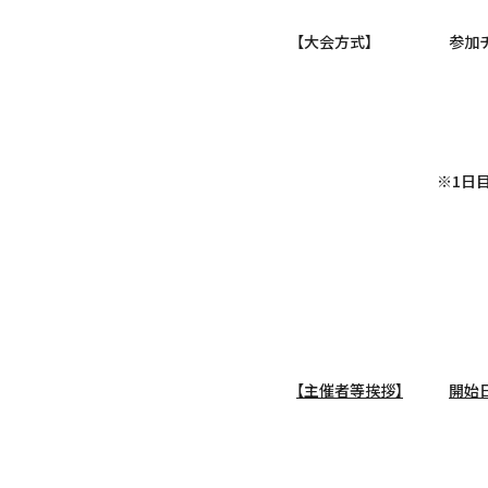
【大会方式】 参加チー
・試合時間: 1
※1日目：15分
※2日間で1
・形式：8対8
【主催者等挨拶】
開始日
・開催場所：テラ