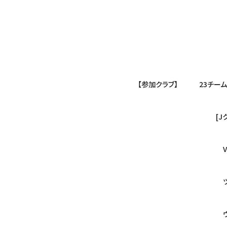
（豊田市保見町
【参加クラブ】 23チーム：U-1
[Jクラブ] 
V・ファーレン長崎、
ツエーゲン金沢、カ
ヴァンフォーレ甲府、