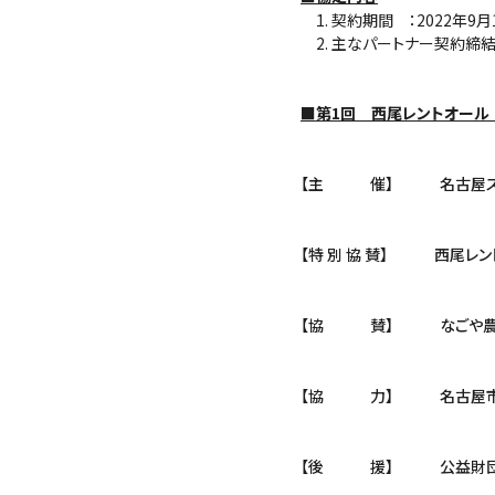
契約期間 ：2022年9月1
主なパートナー契約締結
■第1回 西尾レントオール
【主 催】 名古屋スポー
【特 別 協 賛】 西尾レ
【協 賛】 なごや農業協
【協 力】 名古屋
【後 援】 公益財団法