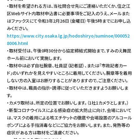
・取材を希望される方は、当社問合せ先にご連絡いただくか、住之江
区Webサイト内取材申込書に必要事項をご記入のうえ、メールまた
はファックスにて令和3年2月26日（金曜日）午後5時までにお申し込
みください。
https://www.city.osaka.lg.jp/hodoshiryo/suminoe/000052
8006.html
・取材受付は、午後0時30分から協定締結式開始まで、すみのえ舞昆
ホール前において実施します。
・取材中は必ず自社腕章、社員証（記者証）、または「市政記者カー
ド」のいずれかを見えやすいところに着用してください。腕章等を着用
しない方の入室はお断りすることがありますので、ご注意ください。
・取材中は、職員の指示・誘導に従っていただきますようお願いしま
す。
・カメラ取材は、所定の位置でお願いします。（1社1カメラとします。）
・新型コロナウイルスによる感染症の拡大防止に向け、会場において
は、マスクの着用による咳エチケットの徹底や会場設置のアルコール
ポンプによる手指消毒などにご協力をお願いします。また、発熱等の
症状がある方は取材をご遠慮ください。