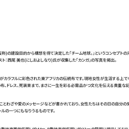
仮称)の建設目的から構想を得て決定した「チーム地球。」というコンセプトの
ト：西尾 美也(にしおよしなり)氏が収集した「カンガ」の写真を掲出。
絵柄がカラフルに彩色された東アフリカの伝統布です。現地女性が生活する上で
い布、ドレス、死装束まで、まさに一生を彩る必需品かつ文化を伝える貴重な記
のことわざや愛のメッセージなどが書かれており、女性たちはその日の自分の
ールの一つにもなりうるものです。
敷地南西側仮囲い約44m、B敷地東側仮囲い約22ｍの範囲に掲示しており