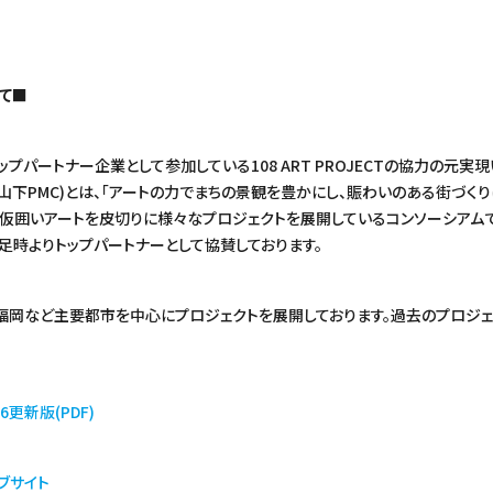
いて■
パートナー企業として参加している108 ART PROJECTの協力の元実現いた
会社山下PMC)とは、「アートの力でまちの景観を豊かにし、賑わいのある街づく
の仮囲いアートを皮切りに様々なプロジェクトを展開しているコンソーシアム
発足時よりトップパートナーとして協賛しております。
・福岡など主要都市を中心にプロジェクトを展開しております。過去のプロジ
26更新版(PDF)
ェブサイト