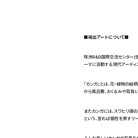
■掲出アートについて■
咲洲R&D国際交流センター(
ーマに活動する現代アーティス
「カンガ」とは、花・植物の
から風呂敷、おくるみや背負
またカンガには、スワヒリ語
という、言わば個性を表すツ
そんな美しいカンガの写真をA