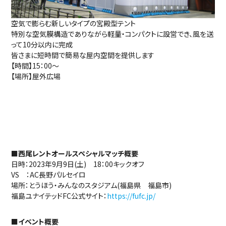
空気で膨らむ新しいタイプの宮殿型テント
特別な空気膜構造でありながら軽量・コンパクトに設営でき、風を送
って10分以内に完成
皆さまに短時間で簡易な屋内空間を提供します
【時間】15：00～
【場所】屋外広場
■西尾レントオールスペシャルマッチ概要
日時：2023年9月9日(土) 18：00キックオフ
VS ：AC長野パルセイロ
場所：とうほう・みんなのスタジアム(福島県 福島市)
福島ユナイテッドFC公式サイト：
https://fufc.jp/
■イベント概要