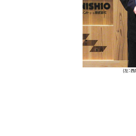
(左：
１ 協定締結日
２ 協定名 宮崎
３ 締結
知事 
西尾レン
代表取締
４ 協定の主な内容