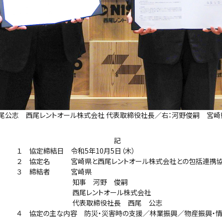
西尾公志 西尾レントオール株式会社 代表取締役社長／右：河野俊嗣 宮崎
記
 令和5年10月5日（木）
県と西尾レントオール株式会社との包括連携協
者 宮崎県
河野 俊嗣
トオール株式会社
役社長 西尾 公志
 防災・災害時の支援／林業振興／物産振興・情報