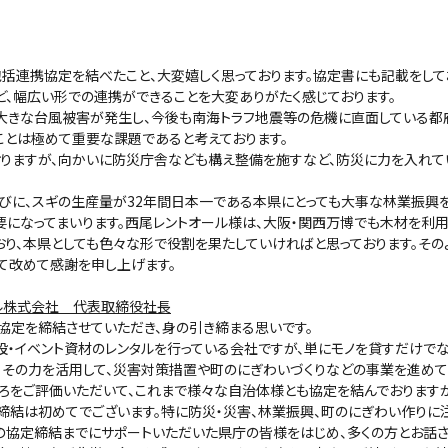
包括連携協定を結べたこと、大変嬉しく思っております。協定書にも記載をして
ど、幅広い形での連携ができることを大変ありがたく感じております。
の大きな台風被害が発生し、今後も南海トラフ地震等の危機に直面している都
ことは極めて重要な課題であると考えております。
おりますが、向かいに防災庁舎なども構え整備を施すなど、防災に力を入れて
びに、スギの生産量が32年間日本一である本県にとっても大事な林業振興を
要になってまいります。西尾レントオール様は、大阪・関西万博でも木材を利
おり、本県としても色々な形で役割を果たしていければと思っております。その
て改めて感謝を申し上げます。
ール株式会社 代表取締役社長
協定を締結させていただき、身の引き締まる思いです。
設・イベント資材のレンタルを行っている会社ですが、単にモノを貸すだけでな
、その力を活用して、災害対策措置や町のにぎわいづくりなどの事業を進めて
ろをご評価いただいて、これまで様々な自治体様とも協定を結んでおります
締結は初めてでございます。特に防災・災害、林業振興、町のにぎわい作りに
この協定締結までにサポートいただいた県庁の皆様をはじめ、多くの方とお話さ