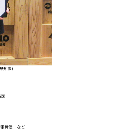
県知事)
定
発信 など