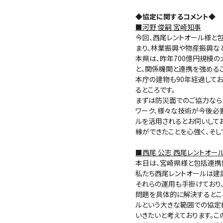
◆協定に関するコメント◆
■河野 俊嗣 宮崎知事
今回、西尾レントオール様と
まり、林業振興や物産振興な
本県は、昨年700億円規模
と、関係機関と連携を強める
本庁の建物も90年経過して
るところです。
まずは防災面でのご協力なら
ワーク、様々な技術が今後必
ルを活用されるとお伺いして
縁ができたことを心強く、そし
■西尾 公志 西尾レントオ
本日は、宮崎県様と包括連携
私たち西尾レントオールは建
それらの運用も手掛けており
問題を具体的に解決するとこ
ルという大きな範囲での協定
いきたいと考えております。