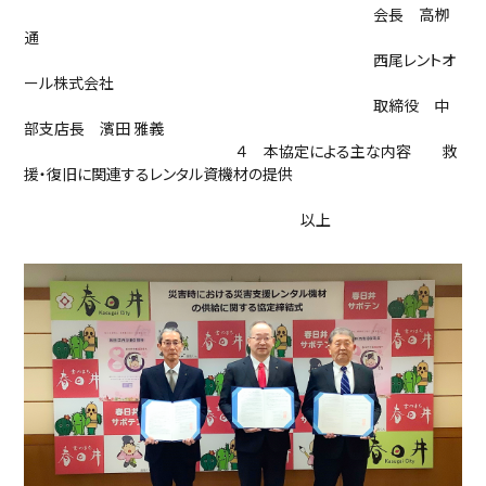
会長 高栁
通
西尾レントオ
ール株式会社
取締役 中
部支店長 濱田 雅義
４ 本協定による主な内容 救
援・復旧に関連するレンタル資機材の提供
以上