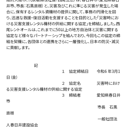
井市、市長：石黒直樹）と、災害及びこれに準じる災害が発生した場
合に、保有するレンタル資機材の提供に関して、事務の円滑化を図
り、迅速な救援・復旧活動を支援することを目的とした「災害時にお
ける災害支援レンタル機材の供給に関する協定」を締結しました。西
尾レントオールは、これまでに50以上の地方自治体と災害に関する
協定など様々なパートナーシップを結んでおり、今回もこの協定の締
結を契機に、各団体との連携をさらに一層強化し、日本の防災・減災
に貢献します。
記
１ 協定締結日 令和6 年3月1
日（金）
２ 協定名 災害時におけ
る災害支援レンタル機材の供給に関する協定
３ 締結者 愛知県春日井
市
市長 石黒
直樹
一般社団法
人春日井建設協会