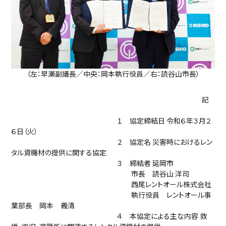
（左：早瀬副議長／中央：岡本執行役員／右：読谷山市長）
記
１ 協定締結日 令和６年３月２
６日（火）
２ 協定名 災害時におけるレン
タル資機材の提供に関する協定
３ 締結者 延岡市
市長 読谷山 洋司
西尾レントオール株式会社
執行役員 レントオール事
業部長 岡本 義清
４ 本協定による主な内容 救