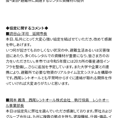
援・復旧・避難所に関連するレンタル資機材の提供
◆協定に関するコメント◆
■読谷山 洋司 延岡市長
本日、私共にとって大変心強い協定を結ばせていただき、改めて感謝
を申しあげます。
いつ何が起きてもおかしくない状況の中、避難生活あるいは災害復
旧にあたり、多くのレンタルでの資機材が重要になり、皆さま方のお
力をいただきたい。本市では令和5年度には20カ所の衛星通信イン
フラを整備し、さらに追加を予定しています。また大学や企業との連
携により、避難所で必要な物資のリアルタイム注文システムを構築中
です。西尾レントオールとも平常時からすぐに連絡が取れる関係を作
っていければ大変ありがたいと思います。
■岡本 義清 西尾レントオール株式会社 執行役員 レントオー
ル事業部長
本日は協定先に弊社を選んでいただき感謝しております。弊社および
グループ会社は、九州に複数の拠点を持ち、建設機械、什器・備品、イ