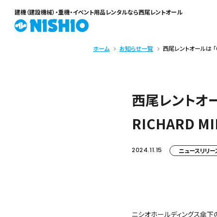
建機（建設機械）・重機・イベント用品レンタル
なら西尾レントオール
ホーム
お知らせ一覧
西尾レントオールは 「Osak
西尾レントオールは 
RICHARD 
2024.11.15
ニュースリリー
ニシオホールディングス傘下