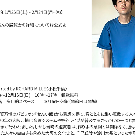
5年1月25日(土)～2月24日(月・休)】
Uさんの展覧会の詳細については公式よ
ported by RCHARD MILLE〈小松千倫〉
土)～12月15日(日) 10時～17時 観覧無料
2階 多目的スペース ※月曜日休館（開館日は開場）
大阪万博のパビリオン「せんい館」から着想を得て、音とともに集い離散する人々
970年の大阪万博は音響システムや野外ライブが普及するきっかけの一つと言
示が行われました。しかし当時の鑑賞者は、作り手の意図とは関係なく、勝
うした人々の自由さも含めた大阪の文化史と、千里丘陵や淀川水系といった地