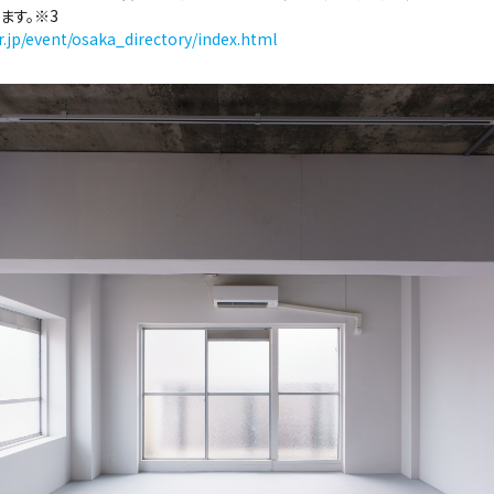
ます。※3
r.jp/event/osaka_directory/index.html