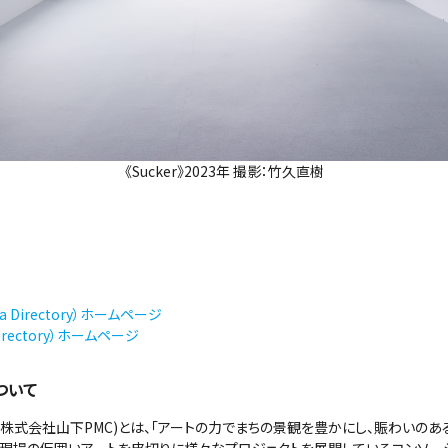
《Sucker》2023年 撮影：竹久直樹
 Directory）ホームページ
rectory）ホームページ
について
(事務局：株式会社山下PMC)とは、「アートの力でまちの景観を豊かにし、賑わいの