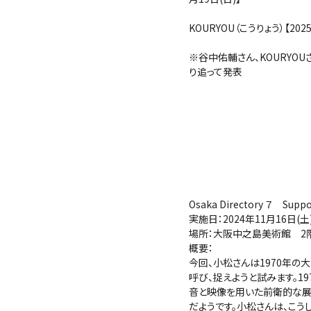
KOURYOU（こうりょう）【202
※谷中佑輔さん、KOURYO
り追って発表
Osaka Directory ７ Sup
実施日：2024年11月16日(
場所：大阪中之島美術館 
概要：
今回、小松さんは1970年の
呼び、捉えようと試みます。1
音と映像を用いた前衛的な展
だようです。小松さんは、こ