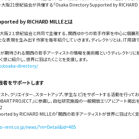
世紀協会が共催する「Osaka Directory Supported by RICHARD
pported by RICHARD MILLEとは
阪２１世紀協会と共同で主催する、関西ゆかりの若手作家を中心に個展形
たな表現を生み出す作家を毎年紹介していきます。ディレクトリとは、IT用語
躍が期待される関西の若手アーティストの情報を美術館というディレクトリに格
く世に紹介し、世界に羽ばたくことを支援します。
jp/osaka-directory/
戦者をサポートします
スト、クリエイター、スタートアップ、学生など)をサポートする活動を行ってお
「108ARTPROJECT」に参画し、自社研究施設の一般開放エリアにアート掲
2
y Supported by RICHARD MILLEの「関西の若手アーティストが世界に羽
io-rent.co.jp/news/?m=Detail&id=405