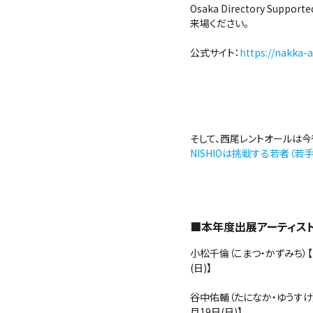
Osaka Directory Su
来場ください。
公式サイト：
https://nakka-a
そして、西尾レントオールは
NISHIOは挑戦する若者（若
■本年度出展アーティス
小松千倫（こまつ・かずみち）【2
(日)】
谷中佑輔（たになか・ゆうすけ）【
月19日(日)】