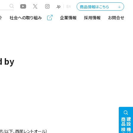
Jp
En
商品情報はこちら
介
社会への取り組み
企業情報
採用情報
お問合せ
 by
商品検索
建設機械
/以下、西尾レントオール）