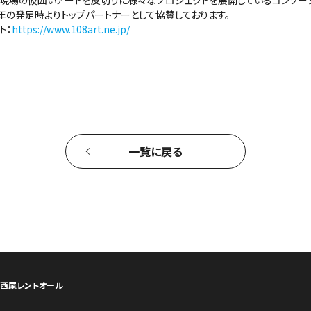
建設現場の仮囲いアートを皮切りに様々なプロジェクトを展開しているコンソー
1年の発足時よりトップパートナーとして協賛しております。
ト：
https://www.108art.ne.jp/
一覧に戻る
ら西尾レントオール