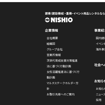
建機（建設機械）・重機・イベント用品レンタルな
企業情報
事業紹
会社概要
国内建
組織図
イベン
グループ会社
海外事
営業所情報
次世代育成支援対策推進
社会へ
法に基づく行動計画
女性活躍推進法に基づく行
動計画
お知ら
マルチステークホルダー方
針
お知ら
お取引先様へのご案内
ニュー
採用