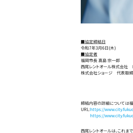
■協定締結日
令和7年3月6日(木)
■協定者
福岡市長 髙島 宗一郎
西尾レントオール株式会社 
株式会社ショージ 代表取締
締結内容の詳細については福
URL:
https://www.city.fuk
https://www.city.fuk
西尾レントオールは、これま