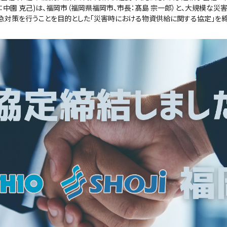
中園 克己)は、福岡市（福岡県福岡市、市長：髙島 宗一郎）と、⼤規模な災
急対策を行うことを目的とした「災害時における物資供給に関する協定」を締