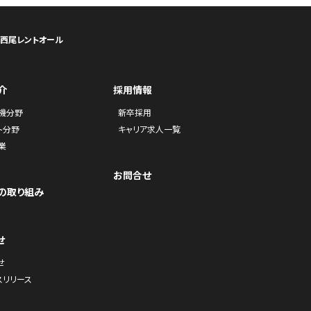
ら西尾レントオール
介
採用情報
機分野
新卒採用
ト分野
キャリア求人一覧
業
お問合せ
の取り組み
せ
せ
スリリース