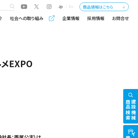
Jp
En
商品情報はこちら
介
社会への取り組み
企業情報
採用情報
お問合せ
メEXPO
商品検索
建設機械
社長：西尾公志）は、