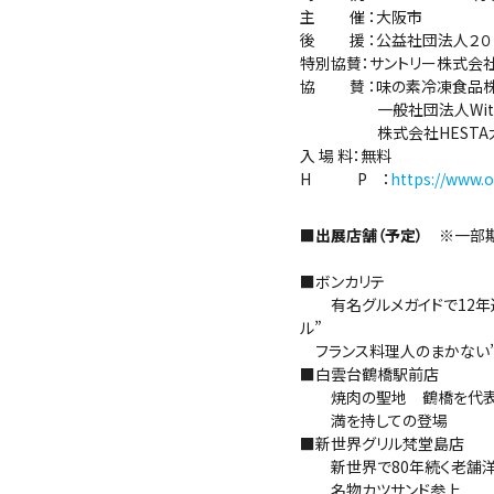
主 催 ：大阪市
後 援 ：公益社団法人２０
特別協賛：サントリー株式会
協 賛 ：味の素冷凍食品株
一般社団法人Withal、
株式会社HESTA大倉
入 場 料：無料
H P ：
https://www.
■出展店舗（予定）
※一部期
■ボンカリテ
有名グルメガイドで12年連
ル”
フランス料理人のまかない”
■白雲台鶴橋駅前店
焼肉の聖地 鶴橋を代表
満を持しての登場
■新世界グリル梵堂島店
新世界で80年続く老舗洋
名物カツサンド参上