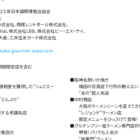
２５年日本国際博覧会協会
社
式会社、西尾レントオール株式会社、
株式会社LBB、株式会社ビー・エス・ケイ、
、三井住友カード株式会社
osaka-gourmet-expo.com
間限定店を含む
■阪神名物いか焼き
続星を獲得した“リュミエー
梅田の百貨店で行列の絶えない
“あの”超人気店
どんぶり”
■中村商店
大阪のラーメンシーンを変えてき
する老舗名店
“レジェンド”ラーメン店
限定メニューをひっさげて登場！
■グルテンフリー塩ラーメン専門店R
食店の
堺発！パリでも人気の
“塩専門”ラーメン