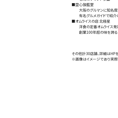
■空心伽藍堂
大阪のグルマンに知名度
有名グルメガイドで紹介の
■オムライスの店 北極星
洋食の定番オムライス発
創業100年超の味を誇る
その他計30店舗、詳細はHP
※画像はイメージであり実際