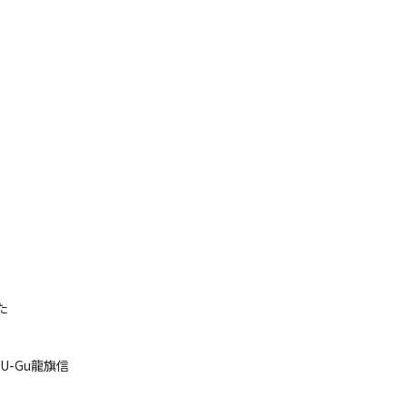
た
YU-Gu龍旗信