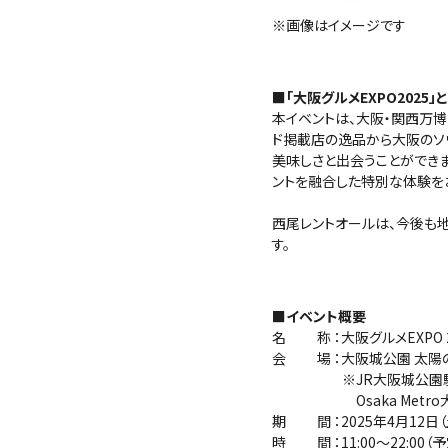
※画像はイメージです
■「大阪グルメEXPO2025」
本イベントは、大阪・関西万博
ド掲載店の逸品から大阪のソ
美味しさと出会うことができ
ントを融合した特別な体験を
西尾レントオールは、今後も
す。
■イベント概要
名 称 ：大阪グルメEXPO 2025
会 場 ：大阪城公園 太陽
※JR大阪城公園駅か
Osaka Metro大
期 間 ：2025年4月12日（
時 間 ：11:00～22:00（予