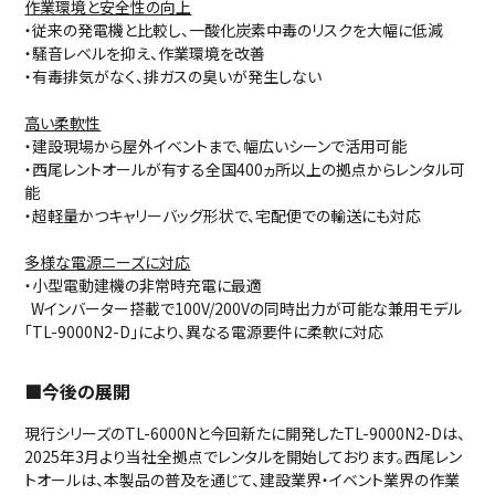
作業環境と安全性の向上
・従来の発電機と比較し、一酸化炭素中毒のリスクを大幅に低減
・騒音レベルを抑え、作業環境を改善
・有毒排気がなく、排ガスの臭いが発生しない
高い柔軟性
・建設現場から屋外イベントまで、幅広いシーンで活用可能
・西尾レントオールが有する全国400ヵ所以上の拠点からレンタル可
能
・超軽量かつキャリーバッグ形状で、宅配便での輸送にも対応
多様な電源ニーズに対応
・小型電動建機の非常時充電に最適
Wインバーター搭載で100V/200Vの同時出力が可能な兼用モデル
「TL-9000N2-D」により、異なる電源要件に柔軟に対応
■今後の展開
現行シリーズのTL-6000Nと今回新たに開発したTL-9000N2-Dは、
2025年3月より当社全拠点でレンタルを開始しております。西尾レン
トオールは、本製品の普及を通じて、建設業界・イベント業界の作業