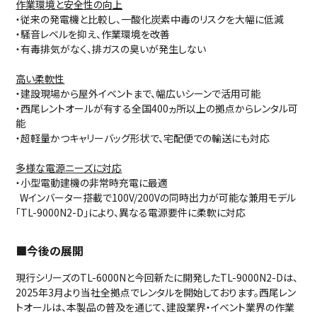
作業環境と安全性の向上
・従来の発電機と比較し、一酸化炭素中毒のリスクを大幅に低減
・騒音レベルを抑え、作業環境を改善
・有毒排気がなく、排ガスの臭いが発生しない
高い柔軟性
・建設現場から屋外イベントまで、幅広いシーンで活用可能
・西尾レントオールが有する全国400ヵ所以上の拠点からレンタル可
能
・超軽量かつキャリーバッグ形状で、宅配便での輸送にも対応
多様な電源ニーズに対応
・小型電動建機の非常時充電に最適
Wインバーター搭載で100V/200Vの同時出力が可能な兼用モデル
「TL-9000N2-D」により、異なる電源要件に柔軟に対応
■今後の展開
現行シリーズのTL-6000Nと今回新たに開発したTL-9000N2-Dは、
2025年3月より当社全拠点でレンタルを開始しております。西尾レン
トオールは、本製品の普及を通じて、建設業界・イベント業界の作業