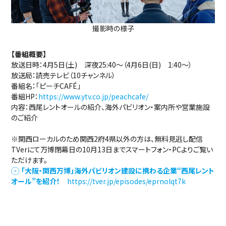
撮影時の様子
【番組概要】
放送日時：4月5日(土) 深夜25:40～（4月6日(日) 1:40～）
放送局：読売テレビ（10チャンネル）
番組名：「ピーチCAFÉ」
番組HP：
https://www.ytv.co.jp/peachcafe/
内容：西尾レントオールの紹介、海外パビリオン・案内所や営業施設
のご紹介
※関西ローカルのため関西2府4県以外の方は、無料見逃し配信
TVerにて万博閉幕日の10月13日までスマートフォン・PCよりご覧い
ただけます。
「大阪・関西万博」海外パビリオン建設に携わる企業“西尾レント
オール”を紹介！
https://tver.jp/episodes/eprnolqt7k