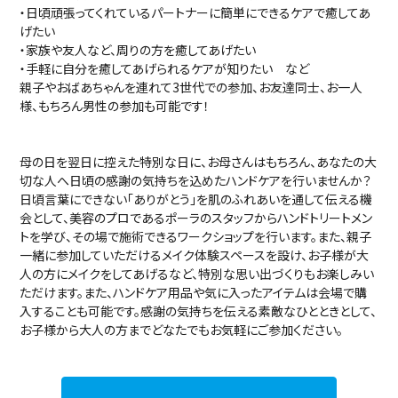
・日頃頑張ってくれているパートナーに簡単にできるケアで癒してあ
げたい
・家族や友人など、周りの方を癒してあげたい
・手軽に自分を癒してあげられるケアが知りたい など
親子やおばあちゃんを連れて3世代での参加、お友達同士、お一人
様、もちろん男性の参加も可能です！
母の日を翌日に控えた特別な日に、お母さんはもちろん、あなたの大
切な人へ日頃の感謝の気持ちを込めたハンドケアを行いませんか？
日頃言葉にできない「ありがとう」を肌のふれあいを通して伝える機
会として、美容のプロであるポーラのスタッフからハンドトリートメン
トを学び、その場で施術できるワークショップを行います。また、親子
一緒に参加していただけるメイク体験スペースを設け、お子様が大
人の方にメイクをしてあげるなど、特別な思い出づくりもお楽しみい
ただけます。また、ハンドケア用品や気に入ったアイテムは会場で購
入することも可能です。感謝の気持ちを伝える素敵なひとときとして、
お子様から大人の方までどなたでもお気軽にご参加ください。