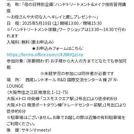
名 称： 「母の日特別企画：ハンドトリートメント＆メイク技術習得講
座
～お母さんや大切な人へキレイと癒しプレゼント～」
日 程： 2025年5月10日（土）開場13:00／閉場15:30
※「ハンドトリートメント体験」ワークショップは13:30～14:30で行わ
れます
入場料：無料（要お申込み）
★お申込みフォームはこちら：
https://forms.office.com/r/4J98rQzcra
参加対象：（年齢問わず）お子様から大人の方までどなたでも参加可
能
※未就学児の参加には同伴者が必要です
場 所： 西尾レントオール R&D 国際交流センターA 棟 2F N-
LOUNGE
（大阪市住之江区南港北 1-12-75）
大阪メトロ 中央線 「コスモスクエア駅」2号出口より徒歩約6分
大阪メトロ 南港ポートタウン線「トレードセンター前駅」1号出口より
徒歩約6分
※駐車場はございません。お車でお越しの際は近隣の有料駐車場を
ご利用ください。
後 援：サキシマmeets!