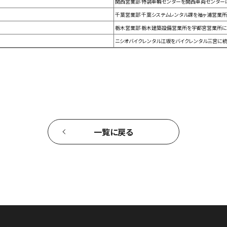
関西営業部 特装車輌センターを関西車両センター
千葉営業部 千葉システムレンタル課を袖ヶ浦営業所
栃木営業部 栃木建築設備営業所を宇都宮営業所に
ニシオバイクレンタル江坂をバイクレンタル三宮に統
一覧に戻る