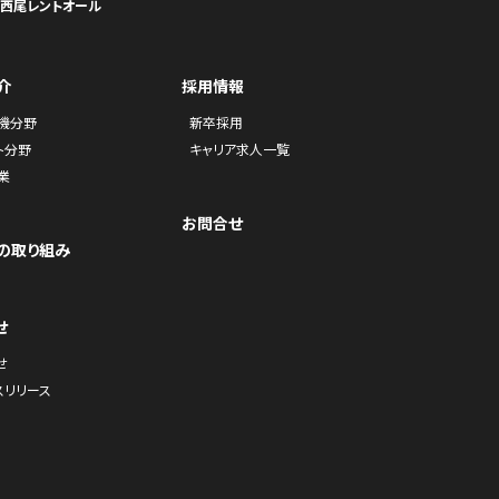
ら西尾レントオール
介
採用情報
機分野
新卒採用
ト分野
キャリア求人一覧
業
お問合せ
の取り組み
せ
せ
スリリース