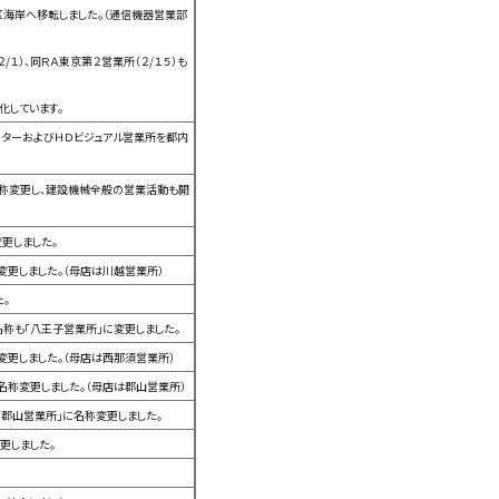
区海岸へ移転しました。（通信機器営業部
１）、同ＲＡ東京第２営業所（２/１５）も
化しています。
ターおよびＨＤビジュアル営業所を都内
名称変更し、建設機械全般の営業活動も開
更しました。
変更しました。（母店は川越営業所）
た。
称も「八王子営業所」に変更しました。
変更しました。（母店は西那須営業所）
名称変更しました。（母店は郡山営業所）
「郡山営業所」に名称変更しました。
更しました。