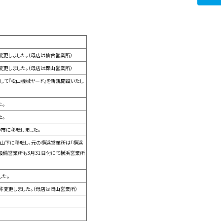
変更しました。（母店は仙台営業所）
変更しました。（母店は郡山営業所）
して『松山機械ヤード』を新規開設いたし
た。
た。
市に移転しました。
山下に移転し、元の横浜営業所は「横浜
設備営業所も3月31日付にて横浜営業所
した。
称変更しました。（母店は岡山営業所）