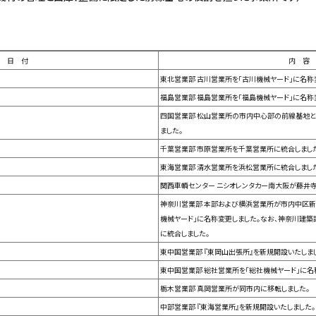
日 付
内 容
東北営業部 古川営業所を「古川機械ヤード」に名称
福島営業部 福島営業所を「福島機械ヤード」に名称
四国営業部 松山営業所の市内中心部の前線基地と
ました。
千葉営業部 市原営業所を千葉営業所に統合しまし
東海営業部 清水営業所を浜松営業所に統合しまし
関西車輌センター ニシオレンタカー南大阪が藤井寺
神奈川営業部 本部および横浜営業所が市内中区新
機械ヤード」に名称変更しました。なお、神奈川建築
に統合しました。
東中国営業部 『東岡山出張所』を新規開設いたしま
東中国営業部 総社営業所を「総社機械ヤード」に名
栃木営業部 真岡営業所が同市内に移転しました。
中部営業部 『東海営業所』を新規開設いたしました。