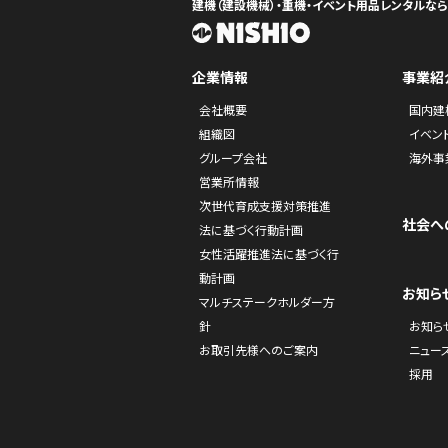
建機（建設機械）・重機・イベント用品レンタルな
企業情報
事業紹
会社概要
国内建
組織図
イベン
グループ会社
海外事
営業所情報
次世代育成支援対策推進
社会へ
法に基づく行動計画
女性活躍推進法に基づく行
動計画
お知ら
マルチステークホルダー方
針
お知ら
お取引先様へのご案内
ニュー
採用