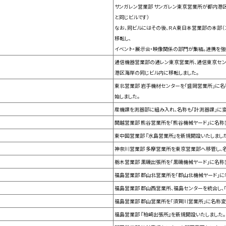
サンガレン営業部 サンガレン東京営業所が都内港
と同じビルです）
なお、同ビルにはその後、ＲＡ東日本営業部の本部（２/
移転し、
イベント・展示会・映像関係の部門が集結。連携を強
通信機器営業部の通レン東京営業所、通信東京セン
港区海岸の同じビル内に移転しました。
東北営業部 岩手機材センターを「盛岡営業所」に
始しました。
産機課を測器部に組み入れ、名称も「計測器課」に変
関越営業部 熊谷営業所を「熊谷機械ヤード」に名称
東中国営業部 『水島営業所』を新規開設いたしまし
神奈川営業部 多摩営業所を東京営業部へ移管し、名
栃木営業部 黒磯出張所を「黒磯機械ヤード」に名称
福島営業部 郡山北営業所を「郡山北機械ヤード」に
福島営業部 郡山西営業所、福島センターを統合し、
福島営業部 郡山営業所を「須賀川営業所」に名称変
福島営業部 『柏崎出張所』を新規開設いたしました。