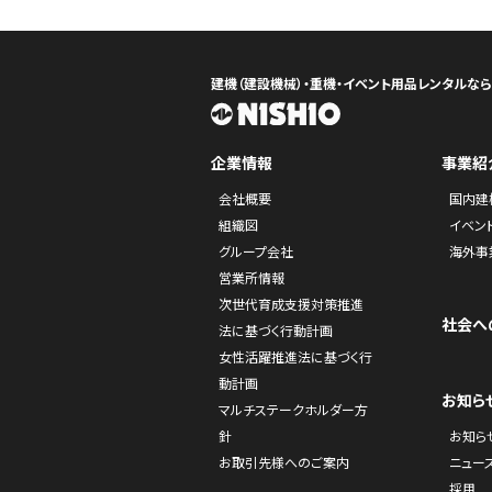
建機（建設機械）・重機・イベント用品レンタルな
企業情報
事業紹
会社概要
国内建
組織図
イベン
グループ会社
海外事
営業所情報
次世代育成支援対策推進
社会へ
法に基づく行動計画
女性活躍推進法に基づく行
動計画
お知ら
マルチステークホルダー方
針
お知ら
お取引先様へのご案内
ニュー
採用