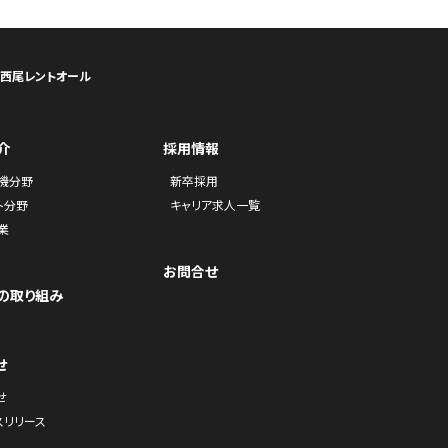
ら西尾レントオール
介
採用情報
機分野
新卒採用
ト分野
キャリア求人一覧
業
お問合せ
の取り組み
せ
せ
スリリース