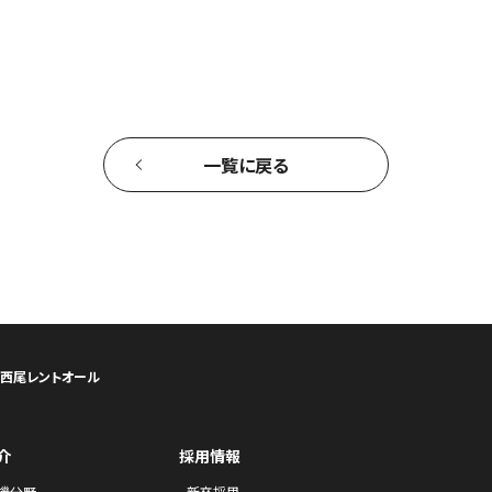
一覧に戻る
ら西尾レントオール
介
採用情報
機分野
新卒採用