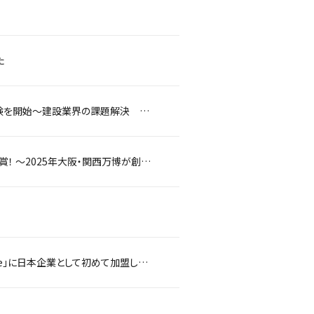
た
MCH技術を活用した可搬型水素発電ステーションを開発、実用に向け実証実験を開始～建設業界の課題解決 現場への電力供給とCO2削減～
どこでも万博、第1回万博イノベーションアワード ソーシャル・イノベーション部門を受賞！ ～2025年大阪・関西万博が創設する初の国際賞、西尾レントオールが特別協賛するプロジェクトが快挙～
西尾レントオールは建設機械アタッチメントのオープン規格 「Open-S Alliance」に日本企業として初めて加盟しました― 建設業界の生産性向上とDXをグローバルな標準化で後押し ―