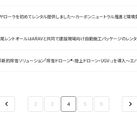
尾レントオールはARAVと共同で建設現場向け自動施工パッケージのレン
2
3
4
5
6