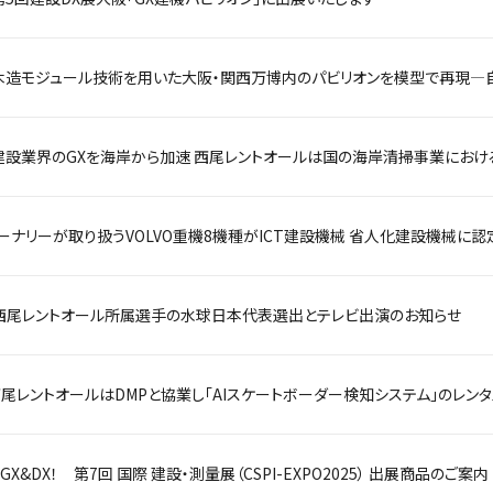
ーナリーが取り扱うVOLVO重機8機種がICT建設機械 省人化建設機械に認
西尾レントオール所属選手の水球日本代表選出とテレビ出演のお知らせ
尾レントオールはDMPと協業し「AIスケートボーダー検知システム」のレン
X&DX！ 第7回 国際 建設・測量展（CSPI-EXPO2025） 出展商品のご案内