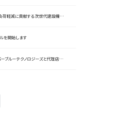
電動タイヤローラを初めてレンタル提供しました～カーボンニュートラル推進と環境負荷軽減に貢献する次世代建設機械のレンタルを開始～
タルを開始します
革新的除雪ソリューション「除雪ドローン®-陸上ドローン・UGV-」を導入～エバーブルーテクノロジーズと代理店契約を締結、レンタル提供を開始します～