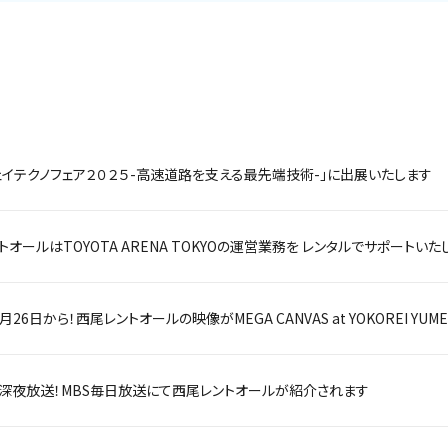
ェイテクノフェア２０２５-高速道路を支える最先端技術-」に出展いたします
トオールはTOYOTA ARENA TOKYOの運営業務を レンタルでサポートいた
9月26日から！西尾レントオールの映像がMEGA CANVAS at YOKOREI YU
日深夜放送！MBS毎日放送にて西尾レントオールが紹介されます