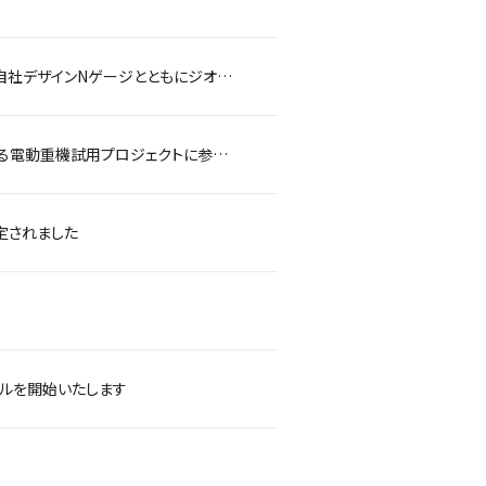
木造モジュール技術を用いた大阪・関西万博内のパビリオンを模型で再現—自社デザインNゲージとともにジオラマを展示—
建設業界のGXを海岸から加速 西尾レントオールは国の海岸清掃事業における電動重機試用プロジェクトに参画します
定されました
タルを開始いたします