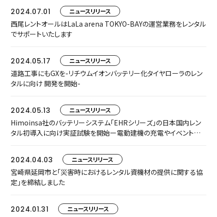
2024.07.01
ニュースリリース
西尾レントオールはLaLa arena TOKYO-BAYの運営業務をレンタル
でサポートいたします
2024.05.17
ニュースリリース
道路工事にもGXを-リチウムイオンバッテリー化タイヤローラのレン
タルに向け 開発を開始-
2024.05.13
ニュースリリース
Himoinsa社のバッテリーシステム「EHRシリーズ」の日本国内レン
タル初導入に向け実証試験を開始ー電動建機の充電やイベント会
場利用にー
2024.04.03
ニュースリリース
宮崎県延岡市と「災害時におけるレンタル資機材の提供に関する協
定」を締結しました
2024.01.31
ニュースリリース