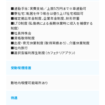
■通勤手当：実費支給／上限5万円まで※車通勤可
■寮社宅：転居を伴う場合は借り上げ社宅相談可
■確定拠出年金制度、企業年金制度、財形貯蓄
■LTD制度（私傷病による長期休業時に収入を補償する
制度）
■社員持株会
■資格取得制度
■出産・育児休業制度（取得実績あり）、介護休業制度
■社内旅行
■選択型福利厚生制度（カフェテリアプラン）
受動喫煙措置
敷地内喫煙可能場所あり
待遇