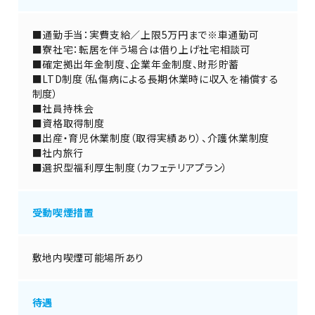
■通勤手当：実費支給／上限5万円まで※車通勤可
■寮社宅：転居を伴う場合は借り上げ社宅相談可
■確定拠出年金制度、企業年金制度、財形貯蓄
■LTD制度（私傷病による長期休業時に収入を補償する
制度）
■社員持株会
■資格取得制度
■出産・育児休業制度（取得実績あり）、介護休業制度
■社内旅行
■選択型福利厚生制度（カフェテリアプラン）
受動喫煙措置
敷地内喫煙可能場所あり
待遇