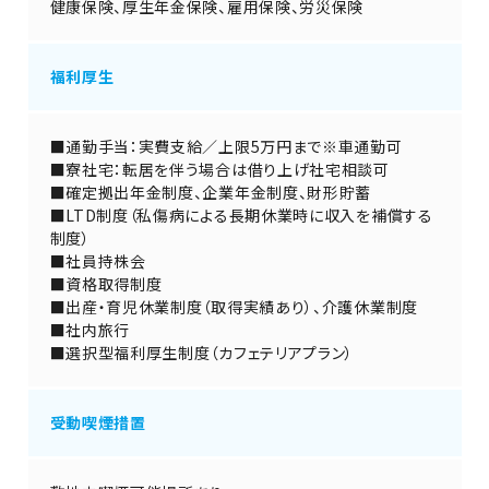
健康保険、厚生年金保険、雇用保険、労災保険
福利厚生
■通勤手当：実費支給／上限5万円まで※車通勤可
■寮社宅：転居を伴う場合は借り上げ社宅相談可
■確定拠出年金制度、企業年金制度、財形貯蓄
■LTD制度（私傷病による長期休業時に収入を補償する
制度）
■社員持株会
■資格取得制度
■出産・育児休業制度（取得実績あり）、介護休業制度
■社内旅行
■選択型福利厚生制度（カフェテリアプラン）
受動喫煙措置