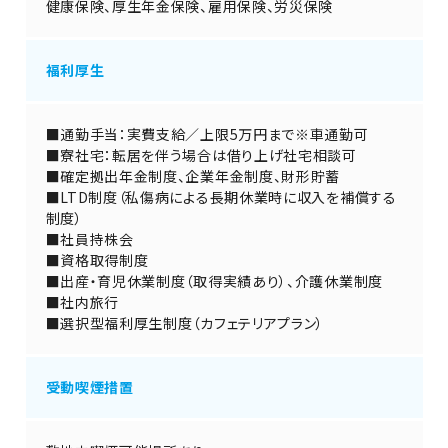
健康保険、厚生年金保険、雇用保険、労災保険
福利厚生
■通勤手当：実費支給／上限5万円まで※車通勤可
■寮社宅：転居を伴う場合は借り上げ社宅相談可
■確定拠出年金制度、企業年金制度、財形貯蓄
■LTD制度（私傷病による長期休業時に収入を補償する
制度）
■社員持株会
■資格取得制度
■出産・育児休業制度（取得実績あり）、介護休業制度
■社内旅行
■選択型福利厚生制度（カフェテリアプラン）
受動喫煙措置