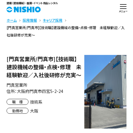
建機（建設機械）・重機・イベント用品レンタル
メニュー
ホーム
採用情報
キャリア採用
[門真営業所/門真市]【技術職】建設機械の整備・点検・修理 未経験歓迎／入
社後研修が充実～
[門真営業所/門真市]【技術職】
建設機械の整備・点検・修理 未
経験歓迎／入社後研修が充実～
門真営業所
住所：大阪府門真市四宮5-2-24
技術系
職 種
大阪
勤務地