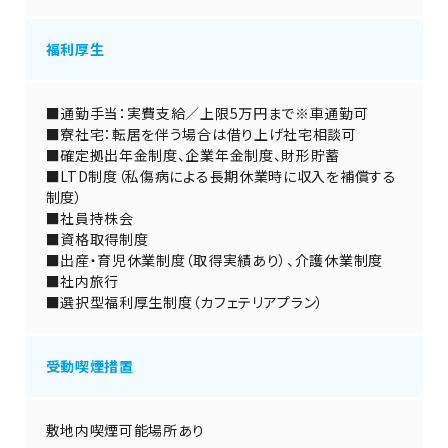
福利厚生
■通勤手当：実費支給／上限5万円まで※車通勤可
■寮社宅：転居を伴う場合は借り上げ社宅相談可
■確定拠出年金制度、企業年金制度、財形貯蓄
■LTD制度（私傷病による長期休業時に収入を補償する
制度）
■社員持株会
■資格取得制度
■出産・育児休業制度（取得実績あり）、介護休業制度
■社内旅行
■選択型福利厚生制度（カフェテリアプラン）
受動喫煙措置
敷地内喫煙可能場所あり