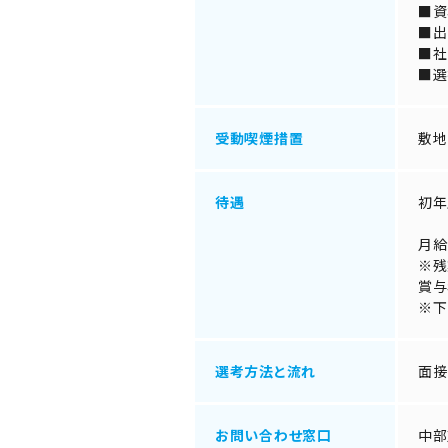
■資
■出
■社
■選
受動喫煙措置
敷地
待遇
初年
月給
※残
賞与
※下
選考方法と流れ
面接
お問い合わせ窓口
中部