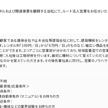
タルおよび関連事業を展開する当社にて、ルート法人営業をお任せいた
顧客である舗装会社や土木会社等建設会社に対して、建設機械をレンタ
す。レンタル料「100円／日」から「6万円／日」のものなど、幅広い商品
ことができます。エリアごとに営業部が分かれており、地域密着型での営業
修：入社後は工場研修を行います。最初に機材について覚えていただく
なのかを覚えていただきます。その後先輩社員に同行し、営業のノウハウ
ます。
不問
募資格/応募条件＞
須条件：
通自動車免許（マニュアル）をお持ちの方
迎条件：
設・機械などの業界経験をお持ちの方