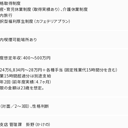
格取得制度
産・育児休業制度（取得実績あり）、介護休業制度
内旅行
択型福利厚生制度（カフェテリアプラン）
内喫煙可能場所あり
度想定年収：400～500万円
24万6,834円～28万円＋各種手当（固定残業代15時間分を含む）
業15時間超過分は別途支給
年2回（前年度実績：4.7ヶ月）
限の金額は23歳を想定。
（対面／2～3回）、性格判断
支店 管理課 掛野（かけの）