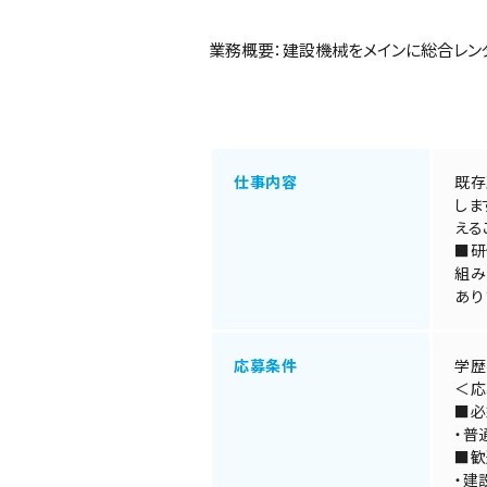
業務概要：建設機械をメインに総合レン
仕事内容
既存
しま
える
■研
組み
あり
応募条件
学歴
＜応
■必
・普
■歓
・建