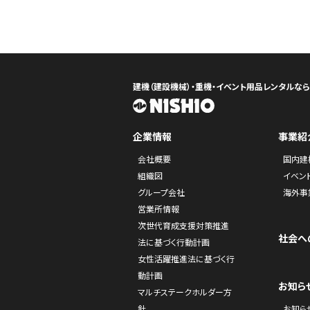
建機（建設機械）・重機・イベント用品レンタルな
企業情報
事業紹
会社概要
国内建
組織図
イベン
グループ会社
海外事
営業所情報
次世代育成支援対策推進
社会へ
法に基づく行動計画
女性活躍推進法に基づく行
動計画
お知ら
マルチステークホルダー方
針
お知ら