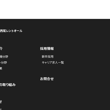
ら西尾レントオール
介
採用情報
機分野
新卒採用
ト分野
キャリア求人一覧
業
お問合せ
の取り組み
せ
せ