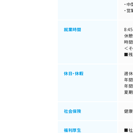
・中
・営
就業時間
8:
休憩
時間
＜そ
■残
休日・休暇
週休
年間
年間
夏期
社会保険
健康
福利厚生
■社