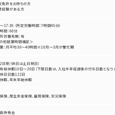
型免許をお持ちの方
業経験がある方
45～17:30 （所定労働時間：7時間45分）
時間：60分
外労働有無：有
の他就業時間補足＞
業：月平均30～40時間※10月～3月が繁忙期
2日制（休日は土日祝日）
有給休暇10日～20日（下限日数は、入社半年経過後の付与日数となり
休日日数122日
休暇、年末年始休暇
保険、厚生年金保険、雇用保険、労災保険
員持株会