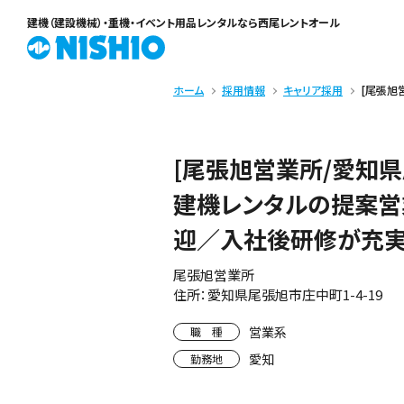
建機（建設機械）・重機・イベント用品レンタル
なら西尾レントオール
ホーム
採用情報
キャリア採用
[尾張旭
[尾張旭営業所/愛知県
建機レンタルの提案
迎／入社後研修が充
尾張旭営業所
住所：愛知県尾張旭市庄中町1-4-19
営業系
職 種
愛知
勤務地