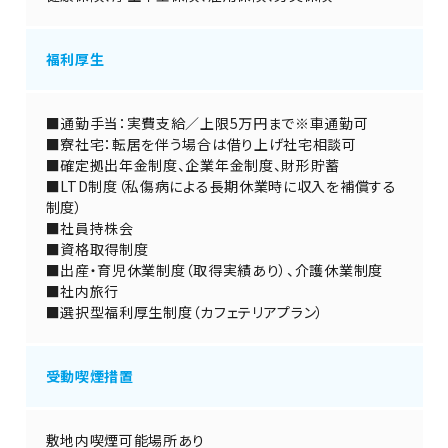
福利厚生
■通勤手当：実費支給／上限5万円まで※車通勤可
■寮社宅：転居を伴う場合は借り上げ社宅相談可
■確定拠出年金制度、企業年金制度、財形貯蓄
■LTD制度（私傷病による長期休業時に収入を補償する
制度）
■社員持株会
■資格取得制度
■出産・育児休業制度（取得実績あり）、介護休業制度
■社内旅行
■選択型福利厚生制度（カフェテリアプラン）
受動喫煙措置
敷地内喫煙可能場所あり