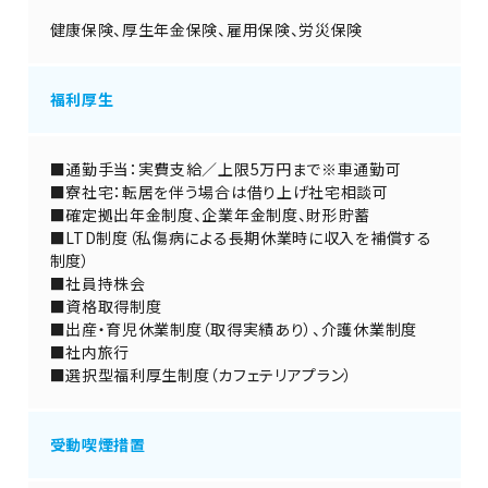
健康保険、厚生年金保険、雇用保険、労災保険
福利厚生
■通勤手当：実費支給／上限5万円まで※車通勤可
■寮社宅：転居を伴う場合は借り上げ社宅相談可
■確定拠出年金制度、企業年金制度、財形貯蓄
■LTD制度（私傷病による長期休業時に収入を補償する
制度）
■社員持株会
■資格取得制度
■出産・育児休業制度（取得実績あり）、介護休業制度
■社内旅行
■選択型福利厚生制度（カフェテリアプラン）
受動喫煙措置