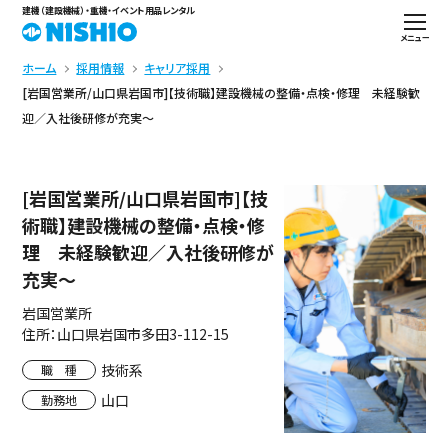
建機（建設機械）・重機・イベント用品レンタル
メニュー
ホーム
採用情報
キャリア採用
[岩国営業所/山口県岩国市]【技術職】建設機械の整備・点検・修理 未経験歓
迎／入社後研修が充実～
[岩国営業所/山口県岩国市]【技
術職】建設機械の整備・点検・修
理 未経験歓迎／入社後研修が
充実～
岩国営業所
住所：山口県岩国市多田3-112-15
技術系
職 種
山口
勤務地