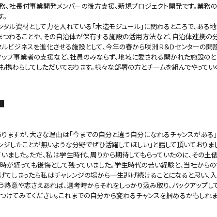
務、社長付事業開発メンバーの後方支援、新規プロジェクト開発です。業務
す。
タル資材として力を入れている「木造モジュール」に関わるところで、ある
まつわることや、その自治体が保有する施設の活用方法など、自治体連携の
ンタルビジネスを進化させる施設として、今年の春から咲洲Ｒ＆Ｄセンターの開
アップ事業者の支援など、社員のみならず、地域に愛される開かれた施設のと
も携わらしてしただいております。様々な部署の方とチームを組んでやってい
■
ますが、大きな理由は「今までの自分と違う自分になれるチャンスがある」
ンジしたことが無いような分野でぜひ活躍してほしい」と話して頂いておりまし
ていました。ただ、私は学生時代、周りから期待してもらっていたのに、その土
は時が経っても後悔として残っていました。学生時代の苦い経験と、当社から
逃げてしまったら私はチャレンジの場から一生逃げ続けることになると思い、入
熱意や志さえあれば、選考時からそれをしっかり汲み取り、バックアップして
つけてみてください。これまでの自分から変わるチャンスを掴めるかもしれま