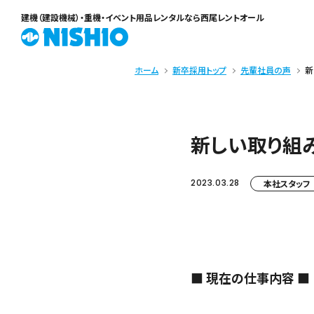
建機（建設機械）・重機・イベント用品レンタル
なら西尾レントオール
ホーム
新卒採用トップ
先輩社員の声
新
新しい取り組
2023.03.28
本社スタッフ
■ 現在の仕事内容 ■