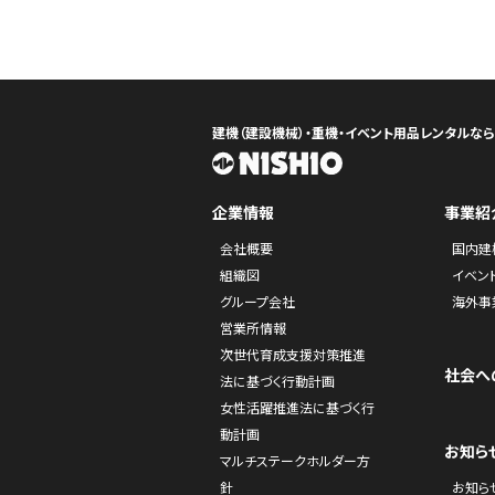
建機（建設機械）・重機・イベント用品レンタルな
企業情報
事業紹
会社概要
国内建
組織図
イベン
グループ会社
海外事
営業所情報
次世代育成支援対策推進
社会へ
法に基づく行動計画
女性活躍推進法に基づく行
動計画
お知ら
マルチステークホルダー方
針
お知ら