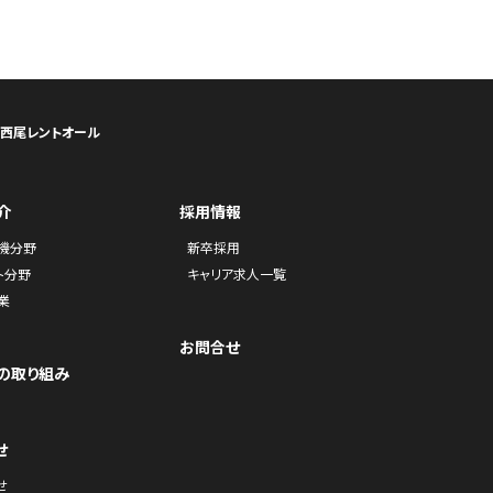
ら西尾レントオール
介
採用情報
機分野
新卒採用
ト分野
キャリア求人一覧
業
お問合せ
の取り組み
せ
せ