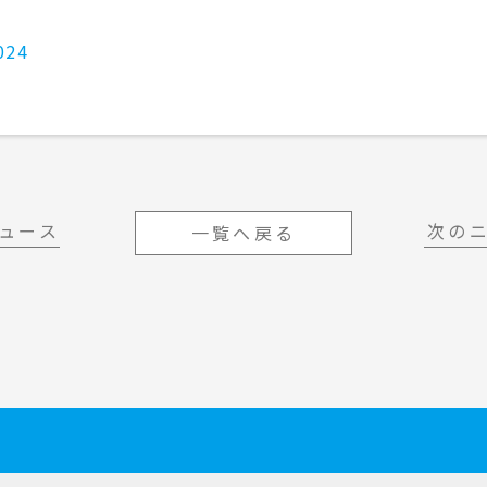
ベント
キッズ・アミューズメント事業
フランチャイズ事業
ま
屋内イベント 展示会
024
イベント映像機器
撮影機材・中継機材
テーブル・チェアその他備
品
冷・暖房機器 発電機
ュース
次の
一覧へ戻る
遊具・模擬店用品・スポー
ツ
式典用品
フランチャイズおすすめ商品
RA東京スタジオ
Others