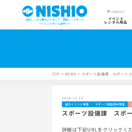
Product
イベント
総合レンタル業のパイオニア 西尾レントオール
レンタル用品
レントオール部門
イベントレンタル用品TOP
営業所一覧は
イベント会場の設営／施工について
検索カテゴリ
屋外イベン
TOP
>
NEWS
>
スポーツ設備課 スポーツ
デジタルカタログ
キーワード検
2024.12.10
木造モジュ
屋外イベント事業
スポーツ施設資材事業
スポーツ設備課 スポ
詳細は下記URLをクリックく