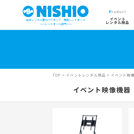
Product
イベント
総合レンタル業のパイオニア 西尾レントオール
レンタル用品
レントオール部門
イベントレンタル用品TOP
営業所一覧は
イベント会場の設営／施工について
検索カテゴリ
屋外イベン
TOP
>
イベントレンタル用品
>
イベント映
デジタルカタログ
キーワード検
イベント映像機器
木造モジュ