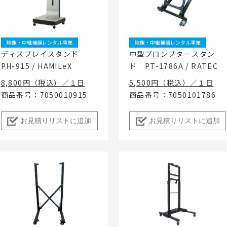
ベント
キッズ・アミューズメント事業
フランチャイズ事業
ま
屋内イベント 展示会
イベント映像機器
映像・中継機器レンタル事業
映像・中継機器レンタル事業
撮影機材・中継機材
ディスプレイスタンド
中型プロンプタースタン
PH-915 / HAMILeX
ド PT-1786A / RATEC
テーブル・チェアその他備
品
8,800円（税込）／１日
5,500円（税込）／１日
冷・暖房機器 発電機
商品番号：7050010915
商品番号：7050101786
遊具・模擬店用品・スポー
ツ
お見積りリストに追加
お見積りリストに追加
式典用品
フランチャイズおすすめ商品
RA東京スタジオ
Others