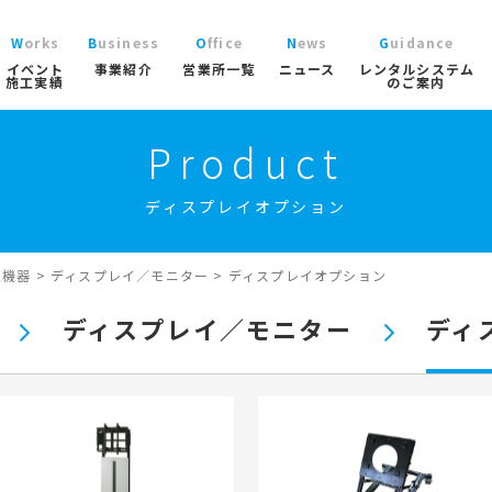
Works
Business
Office
News
Guidance
イベント
事業紹介
営業所一覧
ニュース
レンタルシステム
施工実績
のご案内
Product
ニュース
レン
ガーデンファニチャー
コチラから
>
ブログ
ご利
大型パラソル
ディスプレイオプション
協賛実績
よく
ガーデン
実績
商品
ニュース/ブログ
ト事業
屋内イベント事業
トレーラーハウス事業
工事用テン
プロ
イベント用テント
像機器
>
ディスプレイ／モニター
>
ディスプレイオプション
イベ
産業用テント
索
ディスプレイ／モニター
ディ
トレーラーハウス
ステージ
ール事業
スポーツ施設資材事業
地面養生事業
映像・中
スポーツ施設資材
地面養生資材
会場設営用品