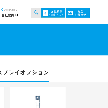
Company
0
会社案内
タルシステムのご案内
用規約
あるご質問
ト・テント倉庫事業
セス
ント会場の設営／施工について
スプレイオプション
継機機レンタル事業
検索する