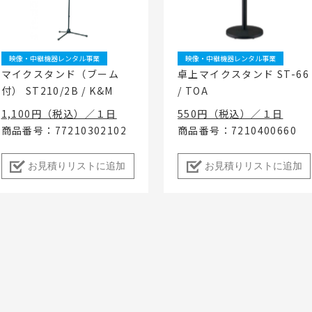
ベント
キッズ・アミューズメント事業
フランチャイズ事業
ま
屋内イベント 展示会
イベント映像機器
映像・中継機器レンタル事業
映像・中継機器レンタル事業
撮影機材・中継機材
マイクスタンド（ブーム
卓上マイクスタンド ST-66
付） ST210/2B / K&M
/ TOA
テーブル・チェアその他備
品
1,100円（税込）／１日
550円（税込）／１日
冷・暖房機器 発電機
商品番号：77210302102
商品番号：7210400660
遊具・模擬店用品・スポー
ツ
お見積りリストに追加
お見積りリストに追加
式典用品
フランチャイズおすすめ商品
RA東京スタジオ
Others