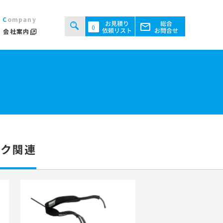
Company
0
会社案内
タルシステムのご案内
用規約
あるご質問
ト・テント倉庫事業
セス
ント会場の設営／施工について
イク関連
継機機レンタル事業
検索する