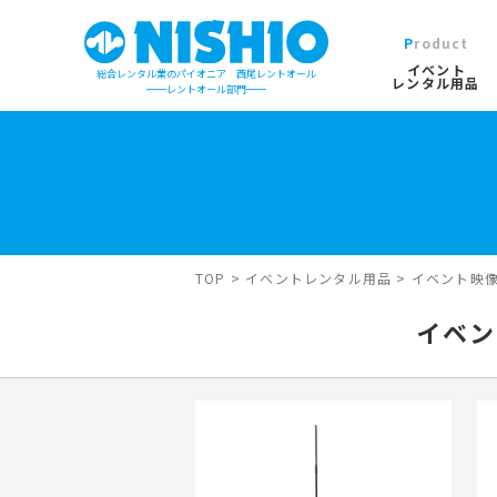
Product
イベント
総合レンタル業のパイオニア 西尾レントオール
レンタル用品
レントオール部門
イベントレンタル用品TOP
営業所一覧は
イベント会場の設営／施工について
検索カテゴリ
屋外イベン
TOP
>
イベントレンタル用品
>
イベント映
デジタルカタログ
キーワード検
イベン
木造モジュ