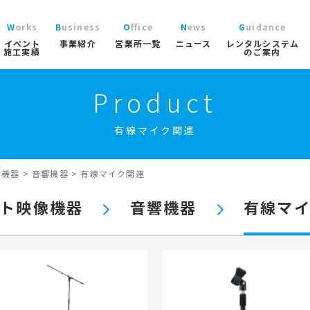
Works
Business
Office
News
Guidance
イベント
事業紹介
営業所一覧
ニュース
レンタルシステム
施工実績
のご案内
Product
ニュース
レン
大型パラソル
コチラから
>
ブログ
ご利
ガーデン
有線マイク関連
協賛実績
よく
ガーデンファニチャー
実績
商品
ニュース/ブログ
ト事業
屋内イベント事業
トレーラーハウス事業
工事用テン
プロ
イベント用テント
像機器
>
音響機器
>
有線マイク関連
イベ
産業用テント
索
ト映像機器
音響機器
有線マ
トレーラーハウス
ステージ
ール事業
スポーツ施設資材事業
地面養生事業
映像・中
スポーツ施設資材
地面養生資材
会場設営用品