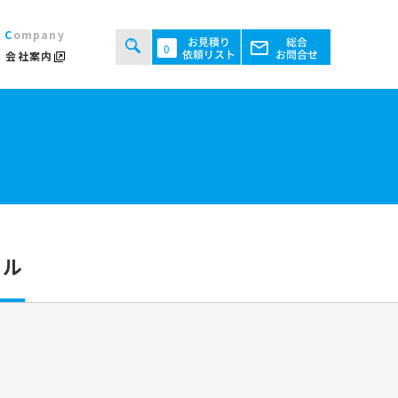
Company
0
会社案内
タルシステムのご案内
用規約
あるご質問
ト・テント倉庫事業
セス
ント会場の設営／施工について
タル
継機機レンタル事業
検索する