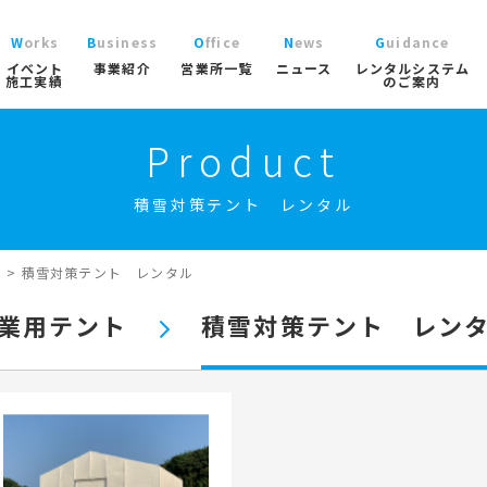
Works
Business
Office
News
Guidance
イベント
事業紹介
営業所一覧
ニュース
レンタルシステム
施工実績
のご案内
Product
ニュース
レン
大型パラソル
コチラから
>
ブログ
ご利
ガーデン
積雪対策テント レンタル
協賛実績
よく
ガーデンファニチャー
実績
商品
ニュース/ブログ
ト事業
屋内イベント事業
トレーラーハウス事業
工事用テン
プロ
イベント用テント
ト
>
積雪対策テント レンタル
イベ
産業用テント
索
業用テント
積雪対策テント レン
トレーラーハウス
ステージ
ール事業
スポーツ施設資材事業
地面養生事業
映像・中
スポーツ施設資材
地面養生資材
会場設営用品