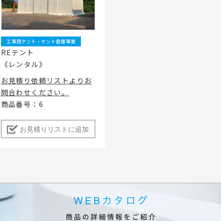
ベント
キッズ・アミューズメント事業
フランチャイズ事業
ま
屋内イベント 展示会
イベント映像機器
工事用テント・テント倉庫事業
撮影機材・中継機材
REテント
《レンタル》
テーブル・チェアその他備
品
お見積り依頼リストよりお
冷・暖房機器 発電機
問合わせください。
商品番号：6
遊具・模擬店用品・スポー
ツ
式典用品
お見積りリストに追加
フランチャイズおすすめ商品
RA東京スタジオ
Others