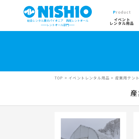
Product
イベント
総合レンタル業のパイオニア 西尾レントオール
レンタル用品
レントオール部門
イベントレンタル用品TOP
営業所一覧は
イベント会場の設営／施工について
検索カテゴリ
屋外イベン
TOP
>
イベントレンタル用品
>
産業用テン
デジタルカタログ
キーワード検
産
木造モジュ