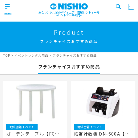
0
総合レンタル業のパイオニア 西尾レントオール
レントオール部門
営業所一覧はコチラから
トップ
>
Product
Top
フランチャイズおすすめ商品
検索カテゴリ
イベント
レンタル用品
Product
実績
商品
ニュース/ブログ
TOP
>
イベントレンタル用品
>
フランチャイズおすすめ商品
イベント
フランチャイズおすすめ商品
施工実績
キーワード検索
Works
事業紹介
Business
営業所一覧
屋外イベント事業
Office
Outdoor event business
検索する
ニュース
屋内イベント事業
News
Indoor event business
地域密着イベント
地域密着イベント
レンタルシステム
トレーラーハウス事業
ニュース
のご案内
ガーデンテーブル【FCい
紙幣計数機 DN-600A【FC
Guidance
Trailer house business
News