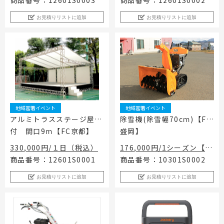
商品番号：12601S0003
商品番号：12601S0002
お見積りリストに追加
お見積りリストに追加
地域密着イベント
地域密着イベント
アルミトラスステージ屋根
除雪機(除雪幅70cｍ)【FC
付 間口9ｍ【FC京都】
盛岡】
330,000円/１日（税込）
176,000円/1シーズン【3
ヶ月】（税込）
商品番号：12601S0001
商品番号：10301S0002
お見積りリストに追加
お見積りリストに追加