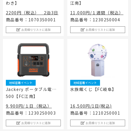
わき】
江南】
工事用テント・テント倉庫事業
ブログ
レンタルシステムのご案内
会社案内
Construction tent / tent warehouse business
Blog
Guidance
Company
2200円（税込） 2泊3日
11,000円/１週間（税込）
商品番号：10703S0001
商品番号：12302S0004
木造モジュール事業
協賛実績
ご利用規約
個人情報保護方針
Wooden module business
Sponsorships
Privacy policy
Privacy policy
お見積りリストに追加
お見積りリストに追加
スポーツ施設資材事業
よくあるご質問
サイトマップ
Sports facility materials business
Q & A
Site map
地面養生事業
プロセス
お問合せ
Ground curing business
Process
Contact
映像・中継機機レンタル事業
イベント会場の設営／施工について
Video / relay equipment rental business
Event Set Up
地域密着イベント
地域密着イベント
地域密着イベント
Community-based event business
Jackery ポータブル電源 1
水族館くじ【FC岐阜】
500【FC江南】
キッズ・アミューズメント事業
Kids amusement business
9,900円/１日（税込）
16,500円/1日(税込)
フランチャイズ事業
商品番号：12302S0003
商品番号：12102S0001
Franchise business
お見積りリストに追加
お見積りリストに追加
まちづくり事業
Community Development Business