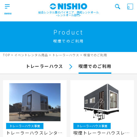
0
総合レンタル業のパイオニア 西尾レントオール
レントオール部門
営業所一覧はコチラから
トップ
>
Product
Top
喫煙でのご利用
検索カテゴリ
イベント
レンタル用品
Product
実績
商品
ニュース/ブログ
TOP
>
イベントレンタル用品
>
トレーラーハウス
>
喫煙でのご利用
イベント
トレーラーハウス
喫煙でのご利用
施工実績
キーワード検索
Works
事業紹介
Business
営業所一覧
屋外イベント事業
Office
Outdoor event business
検索する
ニュース
屋内イベント事業
News
Indoor event business
トレーラーハウス事業
トレーラーハウス事業
レンタルシステム
トレーラーハウス事業
ニュース
のご案内
トレーラーハウスレンタル
喫煙トレーラーハウスレン
Guidance
Trailer house business
News