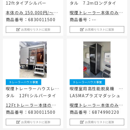
12ftタイプシルバー
タル 7.2ｍロングタイ
工事用テント・テント倉庫事業
ブログ
レンタルシステムのご案内
会社案内
プ
Construction tent / tent warehouse business
Blog
Guidance
Company
本体のみ 150,000円/～1
喫煙トレーラー本体のみレ
週間迄 搬入日～搬出日
ンタル料金 180,000円/
商品番号：6830011500
商品番号：--
木造モジュール事業
協賛実績
ご利用規約
個人情報保護方針
165,000円（税込）
搬入日～1週間迄 198,00
Wooden module business
Sponsorships
Privacy policy
Privacy policy
お見積りリストに追加
お見積りリストに追加
0円（税込）
スポーツ施設資材事業
よくあるご質問
サイトマップ
喫煙脱臭装置レンタル75,0
Sports facility materials business
Q & A
Site map
00円～
地面養生事業
プロセス
お問合せ
Ground curing business
Process
Contact
映像・中継機機レンタル事業
イベント会場の設営／施工について
Video / relay equipment rental business
Event Set Up
地域密着イベント
トレーラーハウス事業
トレーラーハウス事業
Community-based event business
喫煙トレーラーハウスレン
喫煙室用高性能脱臭機 P
タル 12Ftシルバータイ
LASMAプラズマダッシュ
キッズ・アミューズメント事業
Kids amusement business
プ
12Ftトレーラー本体のみ
喫煙トレーラー本体のみレ
フランチャイズ事業
レンタル料金 150,000円/
ンタル料金 180,000円/
商品番号：6830011500
商品番号：6874990220
Franchise business
(搬入日～1週間迄) 165,
搬入日～1週間迄 198,00
お見積りリストに追加
お見積りリストに追加
まちづくり事業
000円（税込）
0円（税込）
Community Development Business