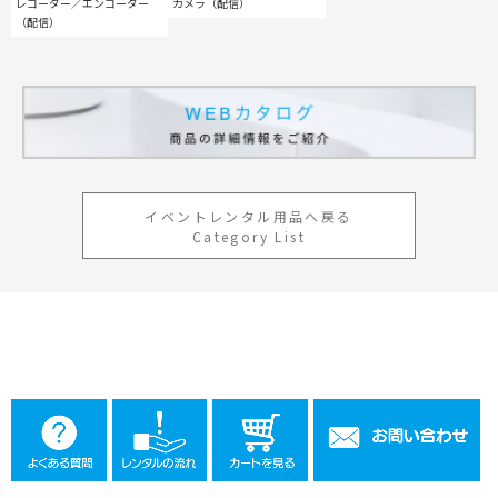
レコーダー／エンコーダー
カメラ（配信）
（配信）
工事用テント・テント倉庫事業
ブログ
レンタルシステムのご案内
会社案内
Construction tent / tent warehouse business
Blog
Guidance
Company
木造モジュール事業
協賛実績
ご利用規約
個人情報保護方針
Wooden module business
Sponsorships
Privacy policy
Privacy policy
スポーツ施設資材事業
よくあるご質問
サイトマップ
Sports facility materials business
Q & A
Site map
地面養生事業
プロセス
お問合せ
Ground curing business
Process
イベントレンタル用品へ戻る
Contact
Category List
映像・中継機機レンタル事業
イベント会場の設営／施工について
Video / relay equipment rental business
Event Set Up
地域密着イベント
Community-based event business
キッズ・アミューズメント事業
Kids amusement business
フランチャイズ事業
Franchise business
まちづくり事業
Community Development Business