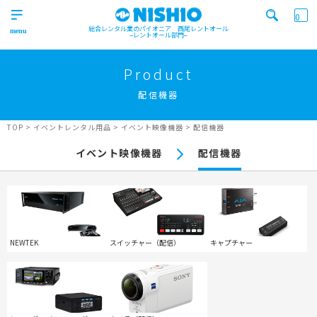
0
総合レンタル業のパイオニア 西尾レントオール
レントオール部門
営業所一覧はコチラから
トップ
>
Product
Top
配信機器
検索カテゴリ
イベント
レンタル用品
Product
実績
商品
ニュース/ブログ
TOP
>
イベントレンタル用品
>
イベント映像機器
>
配信機器
イベント
イベント映像機器
配信機器
施工実績
キーワード検索
Works
事業紹介
Business
営業所一覧
屋外イベント事業
Office
Outdoor event business
NEWTEK
スイッチャー（配信）
キャプチャー
検索する
ニュース
屋内イベント事業
News
Indoor event business
レンタルシステム
トレーラーハウス事業
ニュース
のご案内
Guidance
Trailer house business
News