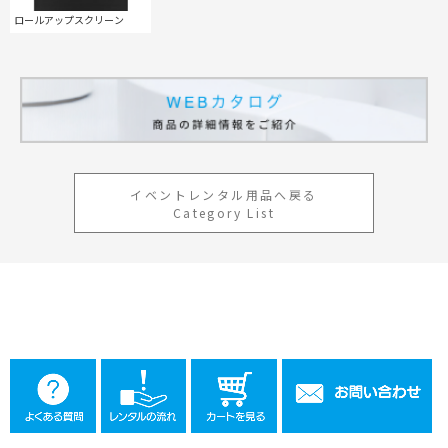
ロールアップスクリーン
工事用テント・テント倉庫事業
ブログ
レンタルシステムのご案内
会社案内
Construction tent / tent warehouse business
Blog
Guidance
Company
木造モジュール事業
協賛実績
ご利用規約
個人情報保護方針
Wooden module business
Sponsorships
Privacy policy
Privacy policy
スポーツ施設資材事業
よくあるご質問
サイトマップ
Sports facility materials business
Q & A
Site map
地面養生事業
プロセス
お問合せ
Ground curing business
Process
イベントレンタル用品へ戻る
Contact
Category List
映像・中継機機レンタル事業
イベント会場の設営／施工について
Video / relay equipment rental business
Event Set Up
地域密着イベント
Community-based event business
キッズ・アミューズメント事業
Kids amusement business
フランチャイズ事業
Franchise business
まちづくり事業
Community Development Business