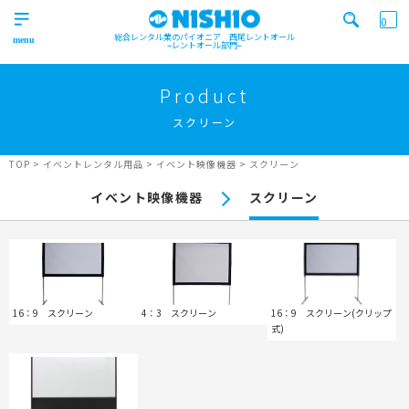
0
総合レンタル業のパイオニア 西尾レントオール
レントオール部門
営業所一覧はコチラから
トップ
>
Product
Top
スクリーン
検索カテゴリ
イベント
レンタル用品
Product
実績
商品
ニュース/ブログ
TOP
>
イベントレンタル用品
>
イベント映像機器
>
スクリーン
イベント
イベント映像機器
スクリーン
施工実績
キーワード検索
Works
事業紹介
Business
営業所一覧
屋外イベント事業
Office
Outdoor event business
16：9 スクリーン
4：3 スクリーン
16：9 スクリーン(クリップ
検索する
式)
ニュース
屋内イベント事業
News
Indoor event business
レンタルシステム
トレーラーハウス事業
ニュース
のご案内
Guidance
Trailer house business
News