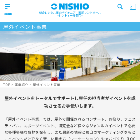
0
総合レンタル業のパイオニア 西尾レントオール
レントオール部門
屋外イベント事業
営業所一覧はコチラから
トップ
>
Top
検索カテゴリ
イベント
レンタル用品
Product
実績
商品
ニュース/ブログ
イベント
施工実績
キーワード検索
Works
事業紹介
TOP
>
事業紹介
>
屋外イベント事業
Business
屋外イベントをトータルでサポートし
専任の担当者がイベントを成
営業所一覧
屋外イベント事業
Office
Outdoor event business
功させるお手伝いします。
検索する
ニュース
屋内イベント事業
「屋外イベント事業」では、屋外で開催されるコンサート、お祭り、フェス
News
Indoor event business
ティバル、
スポーツイベント、博覧会など様々なジャンルのイベントで必要
レンタルシステム
トレーラーハウス事業
ニュース
のご案内
な多種多様な商材を保有し、また最新の情報と独自のマーケティングをもと
Guidance
Trailer house business
News
に
イベントだけでなく新しい働き方（ワーケーション）やまちづくり（LQC