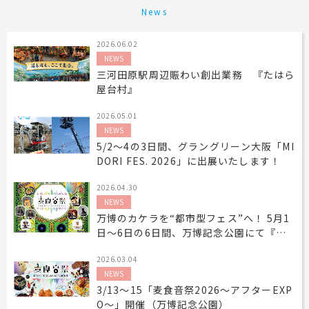
News
2026.06.02
NEWS
三河田原駅周辺賑わい創出業務 『たはら
屋台村』
2026.05.01
NEWS
5/2～4の3日間、グラングリーン大阪「MI
DORI FES. 2026」に出展いたします！
2026.04.30
NEWS
万博のカケラを“都市型フェス”へ！ 5月1
日〜6日の6日間、万博記念公園にて『麦
食音祭GW』開催！
2026.03.04
NEWS
3/13～15「麦食音祭2026～アフターEXP
O～」開催（万博記念公園）