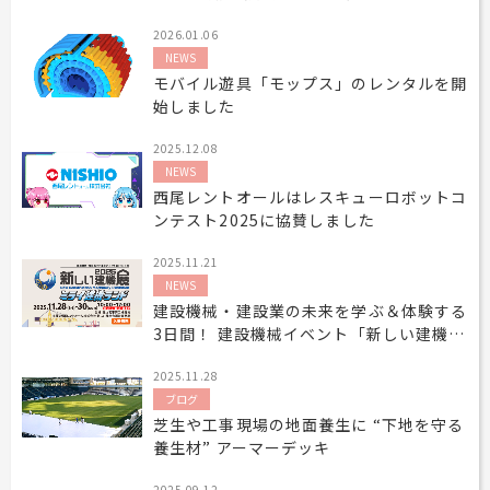
2026.01.06
NEWS
モバイル遊具「モップス」のレンタルを開
始しました
2025.12.08
NEWS
西尾レントオールはレスキューロボットコ
ンテスト2025に協賛しました
2025.11.21
NEWS
建設機械・建設業の未来を学ぶ＆体験する
3日間！ 建設機械イベント「新しい建機展
2025-ミライ建機ランド-」を 11月28日
2025.11.28
(金)から大阪・森ノ宮で開催！
ブログ
芝生や工事現場の地面養生に “下地を守る
養生材” アーマーデッキ
2025.09.12