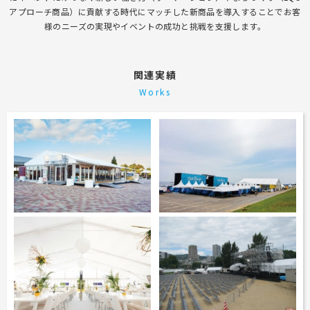
アプローチ商品）に貢献する
時代にマッチした新商品を導入することでお客
工事用テント・テント倉庫事業
ブログ
レンタルシステムのご案内
会社案内
様のニーズの実現やイベントの成功と挑戦を支援します。
Construction tent / tent warehouse business
Blog
Guidance
Company
木造モジュール事業
協賛実績
ご利用規約
個人情報保護方針
Wooden module business
Sponsorships
Privacy policy
Privacy policy
関連実績
スポーツ施設資材事業
よくあるご質問
サイトマップ
Works
Sports facility materials business
Q & A
Site map
地面養生事業
プロセス
お問合せ
Ground curing business
Process
Contact
映像・中継機機レンタル事業
イベント会場の設営／施工について
Video / relay equipment rental business
Event Set Up
地域密着イベント
Community-based event business
キッズ・アミューズメント事業
Kids amusement business
フランチャイズ事業
Franchise business
まちづくり事業
Community Development Business