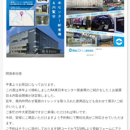
工事用テント・テント倉庫事業
ブログ
レンタルシステムのご案内
会社案内
Construction tent / tent warehouse business
Blog
Guidance
Company
木造モジュール事業
協賛実績
ご利用規約
個人情報保護方針
Wooden module business
Sponsorships
Privacy policy
Privacy policy
スポーツ施設資材事業
よくあるご質問
サイトマップ
Sports facility materials business
Q & A
Site map
地面養生事業
プロセス
お問合せ
Ground curing business
Process
Contact
映像・中継機機レンタル事業
イベント会場の設営／施工について
Video / relay equipment rental business
Event Set Up
関係各社様 

地域密着イベント
平素よりお世話になっております。

Community-based event business
この度は本年より移転しましたRA東日本センター新倉庫のご紹介をしたくお披露
キッズ・アミューズメント事業
目＆内覧会開催が決定致しました。

Kids amusement business
近年、屋内外問わず最新のトレンドを取り入れた新商品なども合わせて展示/ご紹
介いたします。 

フランチャイズ事業
ご多忙の中大変恐縮ですがご来場いただければ幸いです。 

Franchise business
今回、皆様にご満足いただけますよう予約制にて弊社社員がご対応させていただき
ます。

まちづくり事業
ご予約はチラシに添付しておりますQRコードか下記URLより登録フォームにアク
Community Development Business