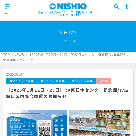
0
総合レンタル業のパイオニア 西尾レントオール
レントオール部門
営業所一覧はコチラから
トップ
>
News
Top
ニュース
検索カテゴリ
イベント
レンタル用品
Product
実績
商品
ニュース/ブログ
TOP
>
NEWS
>
［2025年1月22日～23日］RA東日本センター新倉庫/お披露目＆内
覧会開催のお知らせ
イベント
施工実績
キーワード検索
Works
2025.01.07
屋外イベント事業
屋内イベント事業
まちづくり事業
NEWS
事業紹介
Business
［2025年1月22日～23日］RA東日本センター新倉庫/お披
露目＆内覧会開催のお知らせ
営業所一覧
屋外イベント事業
Office
Outdoor event business
検索する
ニュース
屋内イベント事業
News
Indoor event business
レンタルシステム
トレーラーハウス事業
ニュース
のご案内
Guidance
Trailer house business
News