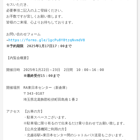
セスいただき、

必要事項ご記入の上ご登録ください。

お手数ですが宜しくお願い致します。

皆様のご来場、心よりお待ちしております。 

お問い合わせフォーム 

→
https://forms.gle/1gcPu8Y8tzqNvmdV8
※予約期限　2025年1月17日17：00まで
【内覧会概要】 

開催日時　2025年1月22日～23日　2日間　10：00～16：00

※最終受付15：00まで
開催場所　RA東日本センター（新倉庫） 

　　　　　〒343-0107 

　　　　　埼玉県北葛飾郡松伏町田島南１番２ 

アクセス　【お車の方】

　　　　　・駐車スペースございます。

　　　　　※駐車場に限り有るので出来るだけ乗り合わせでお願い致します。

　　　　　【公共交通機関ご利用の方】

　　　　　・北越谷駅⇔東日本センター間のシャトルバス送迎もごさいます。
