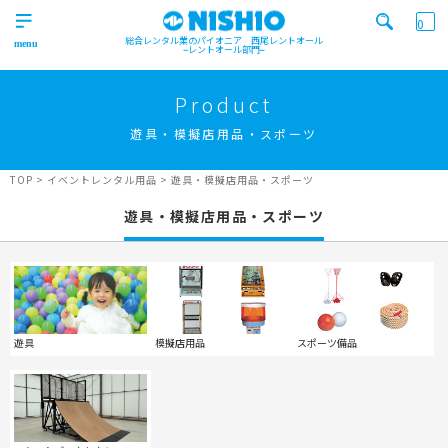
0
総合レンタル業のパイオニア 西尾レントオール
レントオール部門
営業所一覧はコチラから
トップ
>
Product
Top
遊具・模擬店用品・スポーツ
検索カテゴリ
イベント
レンタル用品
Product
実績
商品
ニュース/ブログ
TOP
>
イベントレンタル用品
>
遊具・模擬店用品・スポーツ
イベント
遊具・模擬店用品・スポーツ
施工実績
キーワード検索
Works
事業紹介
Business
営業所一覧
屋外イベント事業
Office
Outdoor event business
遊具
模擬店用品
スポーツ備品
検索する
ニュース
屋内イベント事業
News
Indoor event business
レンタルシステム
トレーラーハウス事業
ニュース
のご案内
Guidance
Trailer house business
News