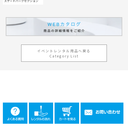
スケートパークセクション
工事用テント・テント倉庫事業
ブログ
レンタルシステムのご案内
会社案内
Construction tent / tent warehouse business
Blog
Guidance
Company
木造モジュール事業
協賛実績
ご利用規約
個人情報保護方針
Wooden module business
Sponsorships
Privacy policy
Privacy policy
スポーツ施設資材事業
よくあるご質問
サイトマップ
Sports facility materials business
Q & A
Site map
地面養生事業
プロセス
イベントレンタル用品へ戻る
お問合せ
Ground curing business
Process
Contact
Category List
映像・中継機機レンタル事業
イベント会場の設営／施工について
Video / relay equipment rental business
Event Set Up
地域密着イベント
Community-based event business
キッズ・アミューズメント事業
Kids amusement business
フランチャイズ事業
Franchise business
まちづくり事業
Community Development Business