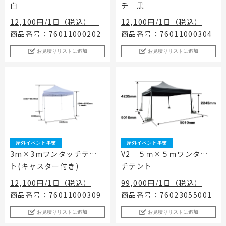
白
チ 黒
工事用テント・テント倉庫事業
ブログ
レンタルシステムのご案内
会社案内
Construction tent / tent warehouse business
Blog
Guidance
Company
12,100円/1日（税込）
12,100円/1日（税込）
商品番号：76011000202
商品番号：76011000304
木造モジュール事業
協賛実績
ご利用規約
個人情報保護方針
Wooden module business
Sponsorships
Privacy policy
Privacy policy
お見積りリストに追加
お見積りリストに追加
スポーツ施設資材事業
よくあるご質問
サイトマップ
Sports facility materials business
Q & A
Site map
地面養生事業
プロセス
お問合せ
Ground curing business
Process
Contact
映像・中継機機レンタル事業
イベント会場の設営／施工について
Video / relay equipment rental business
Event Set Up
地域密着イベント
屋外イベント事業
屋外イベント事業
Community-based event business
3m×3mワンタッチテン
V2 ５ｍ×５ｍワンタッ
ト(キャスター付き)
チテント
キッズ・アミューズメント事業
Kids amusement business
12,100円/1日（税込）
99,000円/1日（税込）
フランチャイズ事業
商品番号：76011000309
商品番号：76023055001
Franchise business
お見積りリストに追加
お見積りリストに追加
まちづくり事業
Community Development Business