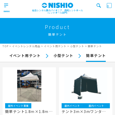
0
総合レンタル業のパイオニア 西尾レントオール
レントオール部門
営業所一覧はコチラから
トップ
>
Product
Top
簡単テント
検索カテゴリ
イベント
レンタル用品
Product
実績
商品
ニュース/ブログ
TOP
>
イベントレンタル用品
>
イベント用テント
>
小型テント
>
簡単テント
イベント
イベント用テント
小型テント
簡単テント
施工実績
キーワード検索
Works
事業紹介
Business
営業所一覧
屋外イベント事業
Office
Outdoor event business
検索する
ニュース
屋内イベント事業
News
Indoor event business
屋外イベント事業
屋外イベント事業
屋内イベント事業
レンタルシステム
トレーラーハウス事業
ニュース
のご案内
簡単テント1.8ｍ×1.8ｍ
テント3ｍ×3mワンタッ
Guidance
Trailer house business
News